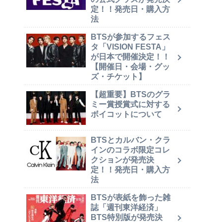
定！！発売日・購入方
法
BTSが参加するフェス
タ「VISION FESTA」
が日本で開催決定！！
【開催日・会場・グッ
ズ・チケット】
【超重要】BTSのグラ
ミー賞授賞式に対する
ボイコットについて
BTSとカルバン・クラ
インのコラボ限定コレ
クションが発売決
定！！発売日・購入方
法
BTSが表紙を飾った雑
誌「週刊東洋経済」
BTS特別版が発売決