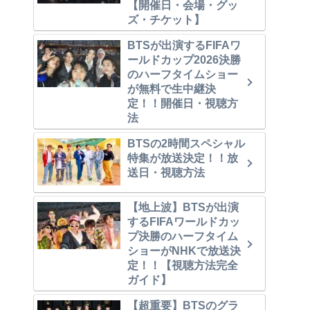
【開催日・会場・グッ
ズ・チケット】
BTSが出演するFIFAワ
ールドカップ2026決勝
のハーフタイムショー
が無料で生中継決
定！！開催日・視聴方
法
BTSの2時間スペシャル
特集が放送決定！！放
送日・視聴方法
【地上波】BTSが出演
するFIFAワールドカッ
プ決勝のハーフタイム
ショーがNHKで放送決
定！！【視聴方法完全
ガイド】
【超重要】BTSのグラ