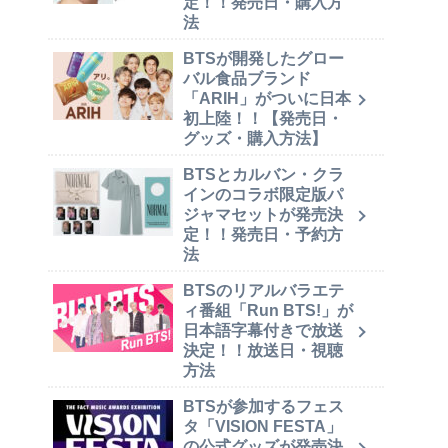
定！！発売日・購入方
法
BTSが開発したグロー
バル食品ブランド
「ARIH」がついに日本
初上陸！！【発売日・
グッズ・購入方法】
BTSとカルバン・クラ
インのコラボ限定版パ
ジャマセットが発売決
定！！発売日・予約方
法
BTSのリアルバラエテ
ィ番組「Run BTS!」が
日本語字幕付きで放送
決定！！放送日・視聴
方法
BTSが参加するフェス
タ「VISION FESTA」
の公式グッズが発売決