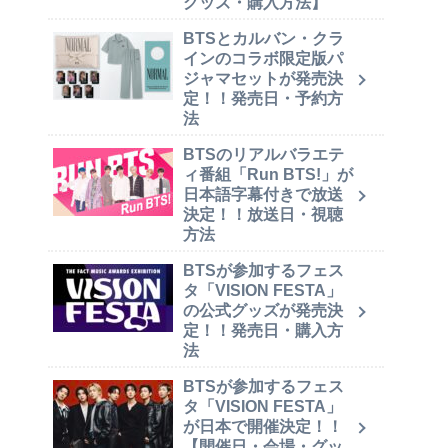
グッズ・購入方法】
BTSとカルバン・クラ
インのコラボ限定版パ
ジャマセットが発売決
定！！発売日・予約方
法
BTSのリアルバラエテ
ィ番組「Run BTS!」が
日本語字幕付きで放送
決定！！放送日・視聴
方法
BTSが参加するフェス
タ「VISION FESTA」
の公式グッズが発売決
定！！発売日・購入方
法
BTSが参加するフェス
タ「VISION FESTA」
が日本で開催決定！！
【開催日・会場・グッ