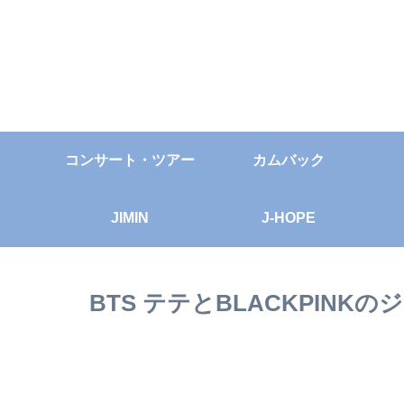
コンサート・ツアー
カムバック
JIMIN
J-HOPE
BTS テテとBLACKPIN