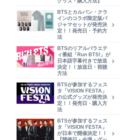
グッズ・購入方法】
BTSとカルバン・クラ
インのコラボ限定版パ
ジャマセットが発売決
定！！発売日・予約方
法
BTSのリアルバラエテ
ィ番組「Run BTS!」が
日本語字幕付きで放送
決定！！放送日・視聴
方法
BTSが参加するフェス
タ「VISION FESTA」
の公式グッズが発売決
定！！発売日・購入方
法
BTSが参加するフェス
タ「VISION FESTA」
が日本で開催決定！！
【開催日・会場・グッ