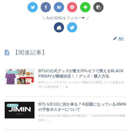
AriのSNSをフォロー❤︎
Ari
【関連記事】
BTSの公式グッズが最大70%オフで買えるBLACK
BTS
FRIDAYが開催決定！！グッズ・購入方法
BTS ジョングクがワールドカップ開会式で着用していた衣装が日
本でも販売決定！！ B...
BTS 6月1日に何か来る？今話題になっているJIMIN
BTS
の予告ポスターについて
BTS SUGAの来日模様が生中継決定！！ 2023 BTS FESTAが開催
決定！...