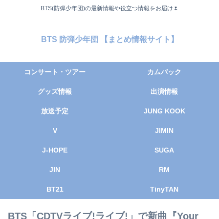
BTS(防弾少年団)の最新情報や役立つ情報をお届け🌷
BTS 防弾少年団 【まとめ情報サイト】
コンサート・ツアー
カムバック
グッズ情報
出演情報
放送予定
JUNG KOOK
V
JIMIN
J-HOPE
SUGA
JIN
RM
BT21
TinyTAN
BTS「CDTVライブ!ライブ!」で新曲『Your