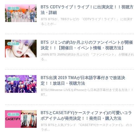
BTS CDTVライブ！ライブ！に出演決定！！視聴方
BTS
法・詳細
BTS BTSが、TBSテレビの 「CDTVライブ！ライブ！」 に出演す
ることが...
BTS ジミンの約3か月ぶりのファンイベントが開催
BTS
決定！！【開催日・イベント情報・視聴方法】
JIMIN BTS JIMINの約3か月ぶりの 『ファンイベント』 が開催され
る...
BTS出演 2019 TMAが日本語字幕付きで放送決
BTS
定！！放送日・視聴方法
BTSのWeverse LIVEをiPhoneから日本語字幕付きで見る方法！！
BT...
BTSとCASETiFY(ケースティファイ)の可愛いコラ
BTS
ボアイテムが発売決定！！発売日・購入方法
BTS BTSと人気ブランド 『CASETiFY(ケースティファイ)』 のコ
ラボ...