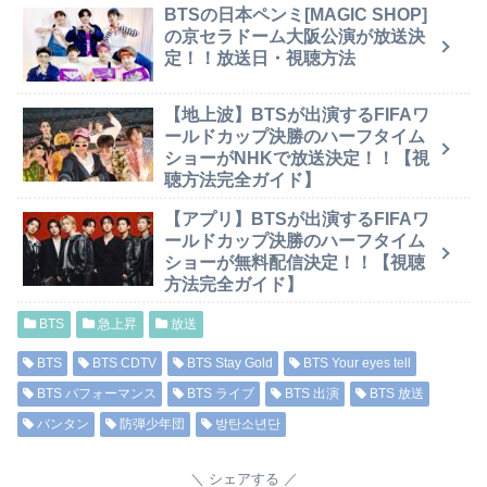
BTSの日本ペンミ[MAGIC SHOP]
の京セラドーム大阪公演が放送決
定！！放送日・視聴方法
【地上波】BTSが出演するFIFAワ
ールドカップ決勝のハーフタイム
ショーがNHKで放送決定！！【視
聴方法完全ガイド】
【アプリ】BTSが出演するFIFAワ
ールドカップ決勝のハーフタイム
ショーが無料配信決定！！【視聴
方法完全ガイド】
BTS
急上昇
放送
BTS
BTS CDTV
BTS Stay Gold
BTS Your eyes tell
BTS パフォーマンス
BTS ライブ
BTS 出演
BTS 放送
バンタン
防弾少年団
방탄소년단
シェアする