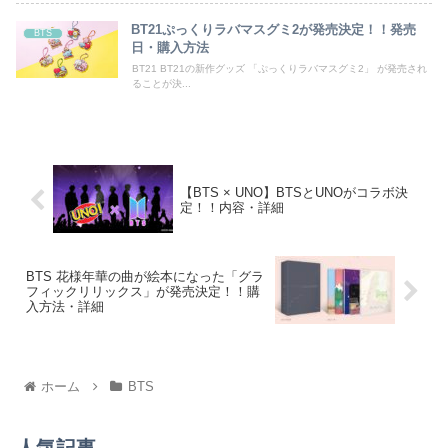
BT21ぷっくりラバマスグミ2が発売決定！！発売
BTS
日・購入方法
BT21 BT21の新作グッズ 「ぷっくりラバマスグミ2」 が発売され
ることが決...
【BTS × UNO】BTSとUNOがコラボ決
定！！内容・詳細
BTS 花様年華の曲が絵本になった「グラ
フィックリリックス」が発売決定！！購
入方法・詳細
ホーム
BTS
人気記事