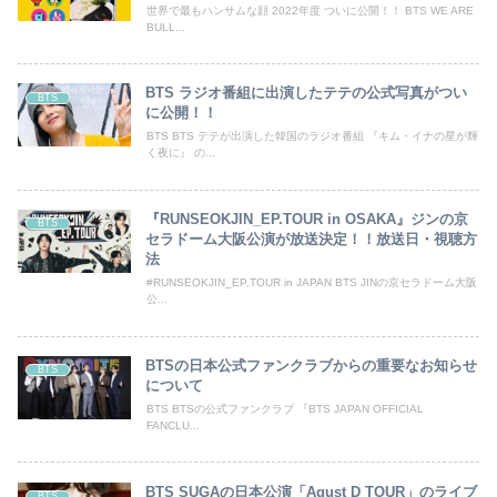
世界で最もハンサムな顔 2022年度 ついに公開！！ BTS WE ARE
BULL...
BTS ラジオ番組に出演したテテの公式写真がつい
BTS
に公開！！
BTS BTS テテが出演した韓国のラジオ番組 『キム・イナの星が輝
く夜に』 の...
『RUNSEOKJIN_EP.TOUR in OSAKA』ジンの京
BTS
セラドーム大阪公演が放送決定！！放送日・視聴方
法
#RUNSEOKJIN_EP.TOUR in JAPAN BTS JINの京セラドーム大阪
公...
BTSの日本公式ファンクラブからの重要なお知らせ
BTS
について
BTS BTSの公式ファンクラブ 『BTS JAPAN OFFICIAL
FANCLU...
BTS SUGAの日本公演「Agust D TOUR」のライブ
BTS