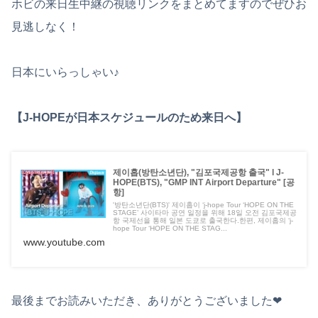
ホビの来日生中継の視聴リンクをまとめてますのでぜひお
見逃しなく！
日本にいらっしゃい♪
【J-HOPEが日本スケジュールのため来日へ】
제이홉(방탄소년단), "김포국제공항 출국" l J-
HOPE(BTS), "GMP INT Airport Departure" [공
항]
'방탄소년단(BTS)' 제이홉이 ‘j-hope Tour ‘HOPE ON THE
STAGE’ 사이타마 공연 일정을 위해 18일 오전 김포국제공
항 국제선을 통해 일본 도쿄로 출국한다.한편, 제이홉의 ‘j-
hope Tour ‘HOPE ON THE STAG...
www.youtube.com
最後までお読みいただき、ありがとうございました❤︎