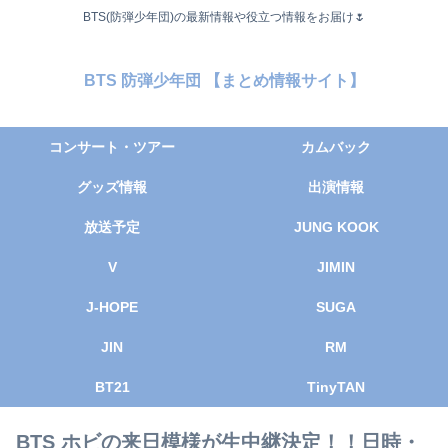
BTS(防弾少年団)の最新情報や役立つ情報をお届け🌷
BTS 防弾少年団 【まとめ情報サイト】
コンサート・ツアー
カムバック
グッズ情報
出演情報
放送予定
JUNG KOOK
V
JIMIN
J-HOPE
SUGA
JIN
RM
BT21
TinyTAN
BTS ホビの来日模様が生中継決定！！日時・