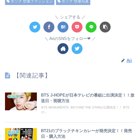
ホソク 空港ファッション
ホソク 空港写真
シェアする
AriのSNSをフォロー❤︎
Ari
【関連記事】
BTS J-HOPEが日本テレビの番組に出演決定！！放
BTS
送日・視聴方法
BTS MONUMENTS: BEYOND THE STARが公開決定！！ BTS
の...
BT21のブラックチキンカレーが発売決定！！発売
BTS
日・購入方法