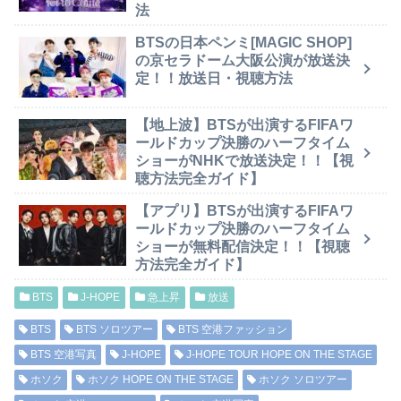
法
BTSの日本ペンミ[MAGIC SHOP]
の京セラドーム大阪公演が放送決
定！！放送日・視聴方法
【地上波】BTSが出演するFIFAワ
ールドカップ決勝のハーフタイム
ショーがNHKで放送決定！！【視
聴方法完全ガイド】
【アプリ】BTSが出演するFIFAワ
ールドカップ決勝のハーフタイム
ショーが無料配信決定！！【視聴
方法完全ガイド】
BTS
J-HOPE
急上昇
放送
BTS
BTS ソロツアー
BTS 空港ファッション
BTS 空港写真
J-HOPE
J-HOPE TOUR HOPE ON THE STAGE
ホソク
ホソク HOPE ON THE STAGE
ホソク ソロツアー