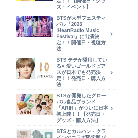
定！！【開催日・グッ
ズ・イベント】
BTSが大型フェスティ
バル「2026
iHeartRadio Music
Festival」に出演決
定！！開催日・視聴方
法
BTS テテが愛用してい
る可愛いゴールドピア
スが日本でも発売決
定！！発売日・購入方
法
BTSが開発したグロー
バル食品ブランド
「ARIH」がついに日本
初上陸！！【発売日・
グッズ・購入方法】
BTSとカルバン・クラ
インのコラボ限定版パ