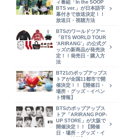
ィ番組「In the SOOP
BTS ver.」が日本語字
幕付きで放送決定！！
放送日・視聴方法
BTSのワールドツアー
「BTS WORLD TOUR
‘ARIRANG’」の公式グ
ッズの新商品が発売決
定！！発売日・購入方
法
BT21のポップアップス
トアが全国11都市で開
催決定！！【開催日・
場所・グッズ・イベン
ト情報】
BTSのポップアップス
トア「ARIRANG POP-
UP STORE」が大阪で
開催決定！！【開催
日・場所・グッズ・イ