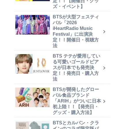
定！！【開催日・グッ
ズ・イベント】
BTSが大型フェスティ
バル「2026
iHeartRadio Music
Festival」に出演決
定！！開催日・視聴方
法
BTS テテが愛用してい
る可愛いゴールドピア
スが日本でも発売決
定！！発売日・購入方
法
BTSが開発したグロー
バル食品ブランド
「ARIH」がついに日本
初上陸！！【発売日・
グッズ・購入方法】
BTSとカルバン・クラ
インのコラボ限定版パ