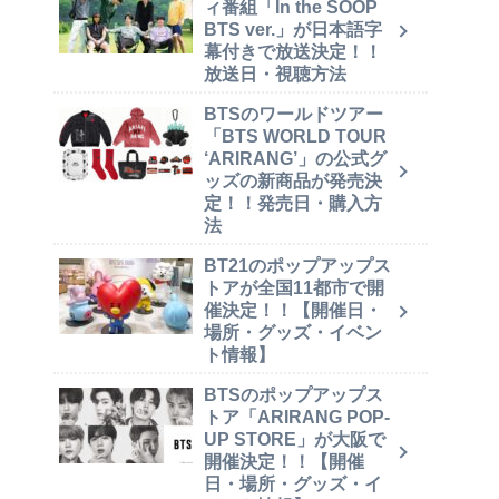
ィ番組「In the SOOP
BTS ver.」が日本語字
幕付きで放送決定！！
放送日・視聴方法
BTSのワールドツアー
「BTS WORLD TOUR
‘ARIRANG’」の公式グ
ッズの新商品が発売決
定！！発売日・購入方
法
BT21のポップアップス
トアが全国11都市で開
催決定！！【開催日・
場所・グッズ・イベン
ト情報】
BTSのポップアップス
トア「ARIRANG POP-
UP STORE」が大阪で
開催決定！！【開催
日・場所・グッズ・イ