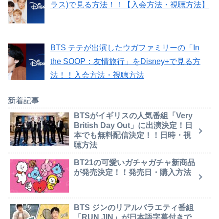
ラス)で見る方法！！【入会方法・視聴方法】
BTS テテが出演したウガファミリーの「In
the SOOP：友情旅行」をDisney+で見る方
法！！入会方法・視聴方法
新着記事
BTSがイギリスの人気番組「Very
British Day Out」に出演決定！日
本でも無料配信決定！！日時・視
聴方法
BT21の可愛いガチャガチャ新商品
が発売決定！！発売日・購入方法
BTS ジンのリアルバラエティ番組
「RUN JIN」が日本語字幕付きで