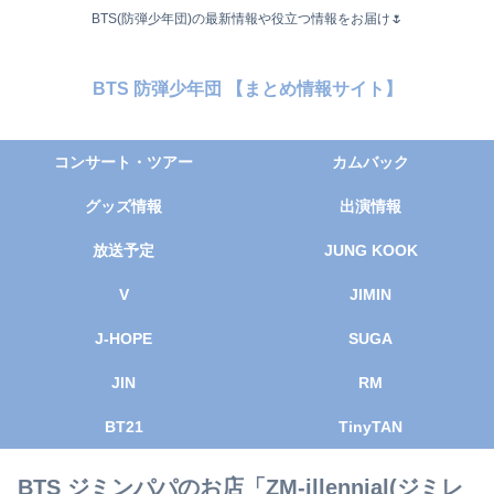
BTS(防弾少年団)の最新情報や役立つ情報をお届け🌷
BTS 防弾少年団 【まとめ情報サイト】
コンサート・ツアー
カムバック
グッズ情報
出演情報
放送予定
JUNG KOOK
V
JIMIN
J-HOPE
SUGA
JIN
RM
BT21
TinyTAN
BTS ジミンパパのお店「ZM-illennial(ジミレ