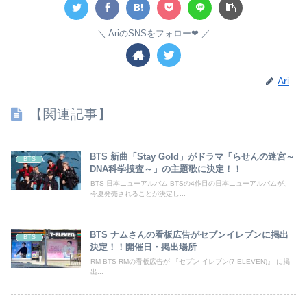
AriのSNSをフォロー❤︎
Ari
【関連記事】
BTS 新曲「Stay Gold」がドラマ「らせんの迷宮～
BTS
DNA科学捜査～」の主題歌に決定！！
BTS 日本ニューアルバム BTSの4作目の日本ニューアルバムが、
今夏発売されることが決定し...
BTS ナムさんの看板広告がセブンイレブンに掲出
BTS
決定！！開催日・掲出場所
RM BTS RMの看板広告が 『セブン-イレブン(7-ELEVEN)』 に掲
出...