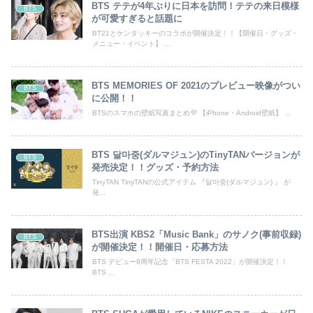
BTS テテが4年ぶりに日本を訪問！テテの来日模様
BTS
が可愛すぎると話題に
BT21とケンタッキーのコラボが開催決定！！【開催日・グッズ・
メニュー・イベント】 ...
BTS MEMORIES OF 2021のプレビュー映像がつい
BTS
に公開！！
BTSのスマホの壁紙写真まとめ💜 【iPhone・Android壁紙】 ...
BTS 달마중(ダルマジュン)のTinyTANバージョンが
BTS
発売決定！！グッズ・予約方法
TinyTAN TinyTANの公式アイテム 『달마중(ダルマジュン) 』 が
発...
BTS出演 KBS2「Music Bank」のサノク(事前収録)
BTS
が開催決定！！開催日・応募方法
BTS デビュー9周年記念「BTS FESTA 2022」が開催決定！！
BTS ...