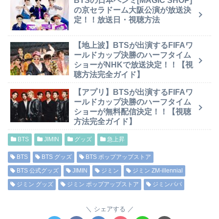
BTSの日本ペンミ[MAGIC SHOP]
の京セラドーム大阪公演が放送決
定！！放送日・視聴方法
【地上波】BTSが出演するFIFAワ
ールドカップ決勝のハーフタイム
ショーがNHKで放送決定！！【視
聴方法完全ガイド】
【アプリ】BTSが出演するFIFAワ
ールドカップ決勝のハーフタイム
ショーが無料配信決定！！【視聴
方法完全ガイド】
BTS
JIMIN
グッズ
急上昇
BTS
BTS グッズ
BTS ポップアップストア
BTS 公式グッズ
JIMIN
ジミン
ジミン ZM-illennial
ジミン グッズ
ジミン ポップアップストア
ジミンパパ
シェアする