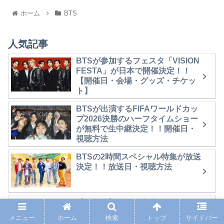
ホーム
BTS
人気記事
BTSが参加するフェスタ「VISION
FESTA」が日本で開催決定！！
【開催日・会場・グッズ・チケッ
ト】
BTSが出演するFIFAワールドカッ
プ2026決勝のハーフタイムショー
が無料で生中継決定！！開催日・
視聴方法
BTSの2時間スペシャル特集が放送
決定！！放送日・視聴方法
【地上波】BTSが出演するFIFAワ
ールドカップ決勝のハーフタイム
メニュー
ホーム
検索
トップ
サイドバー
ショーがNHKで放送決定！！【視