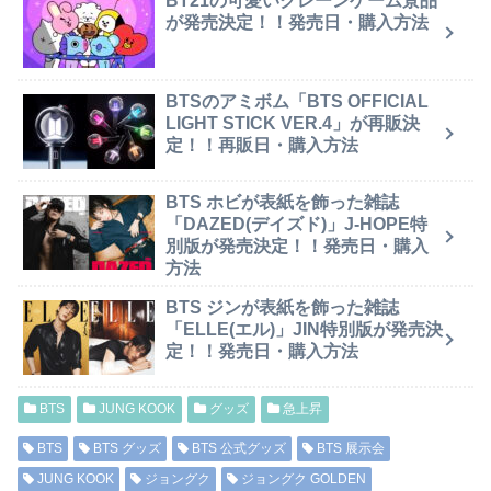
BT21の可愛いクレーンゲーム景品
が発売決定！！発売日・購入方法
BTSのアミボム「BTS OFFICIAL
LIGHT STICK VER.4」が再販決
定！！再販日・購入方法
BTS ホビが表紙を飾った雑誌
「DAZED(デイズド)」J-HOPE特
別版が発売決定！！発売日・購入
方法
BTS ジンが表紙を飾った雑誌
「ELLE(エル)」JIN特別版が発売決
定！！発売日・購入方法
BTS
JUNG KOOK
グッズ
急上昇
BTS
BTS グッズ
BTS 公式グッズ
BTS 展示会
JUNG KOOK
ジョングク
ジョングク GOLDEN