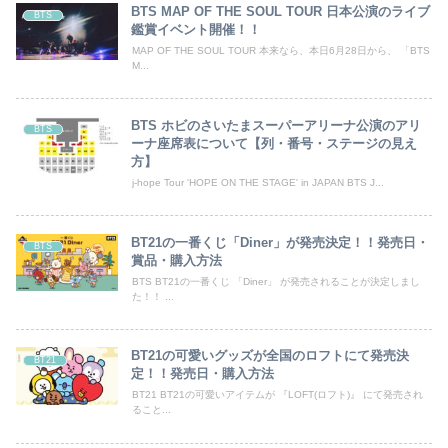
BTS MAP OF THE SOUL TOUR 日本公演のライブ
BTS
鑑賞イベント開催！！
MAP OF THE SOUL TOUR 本来なら、本日6月28日から、 「BTS
M...
BTS ホビのさいたまスーパーアリーナ公演のアリ
BTS
ーナ座席表について【列・番号・ステージの見え
方】
j-hope Tour 'HOPE ON THE STAGE' in JAPAN BTS J...
BT21の一番くじ「Diner」が発売決定！！発売日・
BTS
賞品・購入方法
BTS BT21の一番くじ 「Diner」 が発売されることが決定しまし
た！！ ...
BT21の可愛いグッズが全国のロフトにて発売決
BT21
定！！発売日・購入方法
BT21 BT21の可愛いアイテムが 『LOFT(ロフト)』 にて発売され
ること...