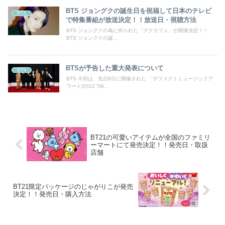
BTS ジョングクの誕生日を祝福して日本のテレビ
BTS
で特集番組が放送決定！！放送日・視聴方法
BTS ジョングクの為に作られた「グクカフェ」が開催決定！！
BTS ジョングクの誕...
BTSが予告した重大発表について
BTS
BTS 今回は、先日8日に開催された 「ザファクトミュージックア
ワード(2022 TM...
BT21の可愛いアイテムが全国のファミリ
ーマートにて発売決定！！発売日・取扱
店舗
BT21限定パッケージのじゃがりこが発売
決定！！発売日・購入方法