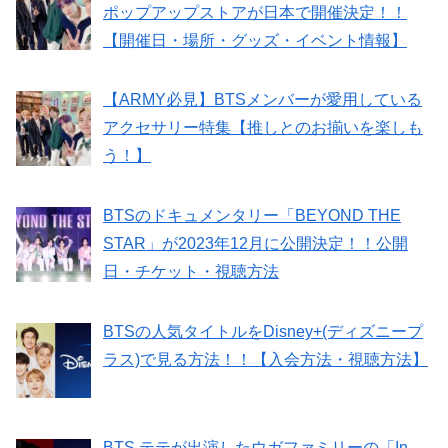
ポップアップストアが日本で開催決定！！
【開催日・場所・グッズ・イベント情報】
【ARMY必見】BTSメンバーが愛用している
アクセサリー特集【推しとのお揃いを楽しも
う！】
BTSのドキュメンタリー「BEYOND THE
STAR」が2023年12月に公開決定！！公開
日・チケット・視聴方法
BTSの人気タイトルをDisney+(ディズニープ
ラス)で見る方法！！【入会方法・視聴方法】
BTS テテが出演したウガファミリーの「In