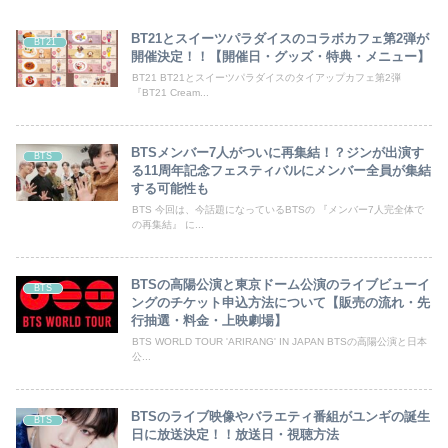
BT21とスイーツパラダイスのコラボカフェ第2弾が
BT21
開催決定！！【開催日・グッズ・特典・メニュー】
BT21 BT21とスイーツパラダイスのタイアップカフェ第2弾
『BT21 Cream...
BTSメンバー7人がついに再集結！？ジンが出演す
BTS
る11周年記念フェスティバルにメンバー全員が集結
する可能性も
BTS 今回は、今話題になっているBTSの 『メンバー7人完全体で
の再集結』 に...
BTSの高陽公演と東京ドーム公演のライブビューイ
BTS
ングのチケット申込方法について【販売の流れ・先
行抽選・料金・上映劇場】
BTS WORLD TOUR 'ARIRANG' IN JAPAN BTSの高陽公演と日本
公...
BTSのライブ映像やバラエティ番組がユンギの誕生
BTS
日に放送決定！！放送日・視聴方法