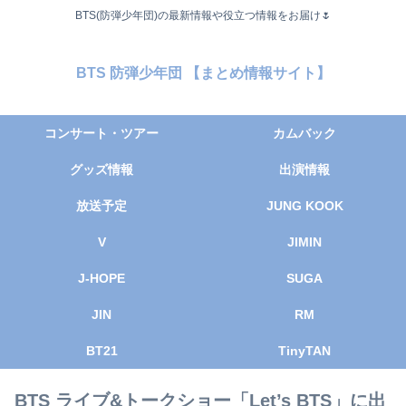
BTS(防弾少年団)の最新情報や役立つ情報をお届け🌷
BTS 防弾少年団 【まとめ情報サイト】
コンサート・ツアー
カムバック
グッズ情報
出演情報
放送予定
JUNG KOOK
V
JIMIN
J-HOPE
SUGA
JIN
RM
BT21
TinyTAN
BTS ライブ&トークショー「Let’s BTS」に出