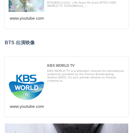
BTS(방탄소년단) - Life Goes On (Let's BTS!) l KBS
WORLD TV 210329#2021_...
www.youtube.com
BTS 出演映像
KBS WORLD TV
KBS WORLD TV is a television channel for international
audiences provided by the Korean Broadcasting
System (KBS). It's your premier window on Korean
contents w...
www.youtube.com