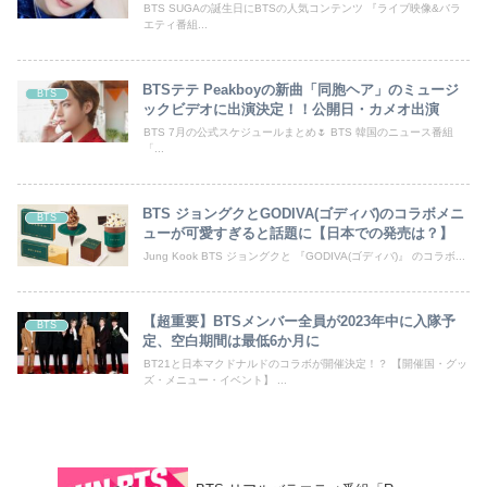
BTS SUGAの誕生日にBTSの人気コンテンツ 『ライブ映像&バラ
エティ番組...
BTSテテ Peakboyの新曲「同胞ヘア」のミュージ
BTS
ックビデオに出演決定！！公開日・カメオ出演
BTS 7月の公式スケジュールまとめ🌷 BTS 韓国のニュース番組
「...
BTS ジョングクとGODIVA(ゴディバ)のコラボメニ
BTS
ューが可愛すぎると話題に【日本での発売は？】
Jung Kook BTS ジョングクと 『GODIVA(ゴディバ)』 のコラボ...
【超重要】BTSメンバー全員が2023年中に入隊予
BTS
定、空白期間は最低6か月に
BT21と日本マクドナルドのコラボが開催決定！？ 【開催国・グッ
ズ・メニュー・イベント】 ...