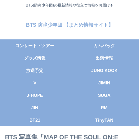
BTS(防弾少年団)の最新情報や役立つ情報をお届け🌷
BTS 防弾少年団 【まとめ情報サイト】
コンサート・ツアー
カムバック
グッズ情報
出演情報
放送予定
JUNG KOOK
V
JIMIN
J-HOPE
SUGA
JIN
RM
BT21
TinyTAN
BTS 写真集「MAP OF THE SOUL ON:E