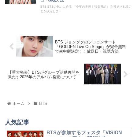
日・視聴方法
BTS BTSの魅力に迫る 『今年の主役！特集番組』 が放送されるこ
とが決定しま...
BTS ジョングクのソロコンサート
「GOLDEN Live On Stage」が完全無料
で生中継決定！！放送日・視聴方法
【重大発表】BTSがグループ活動再開を
果たす2025年のアルバム発売について
ホーム
BTS
人気記事
BTSが参加するフェスタ「VISION