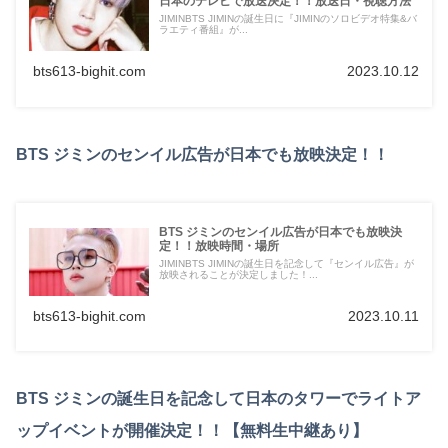
日本のテレビで放送決定！！放送日・視聴方法
JIMINBTS JIMINの誕生日に『JIMINのソロビデオ特集&バ
ラエティ番組』が...
bts613-bighit.com
2023.10.12
BTS ジミンのセンイル広告が日本でも放映決定！！
BTS ジミンのセンイル広告が日本でも放映決
定！！放映時間・場所
JIMINBTS JIMINの誕生日を記念して『センイル広告』が
放映されることが決定しました！...
bts613-bighit.com
2023.10.11
BTS ジミンの誕生日を記念して日本のタワーでライトア
ップイベントが開催決定！！【無料生中継あり】