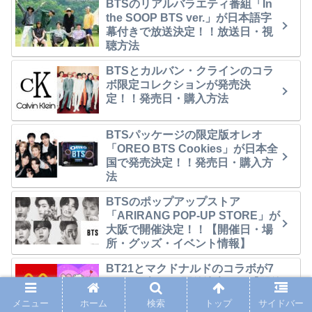
BTSのリアルバラエティ番組「In
the SOOP BTS ver.」が日本語字
幕付きで放送決定！！放送日・視
聴方法
BTSとカルバン・クラインのコラ
ボ限定コレクションが発売決
定！！発売日・購入方法
BTSパッケージの限定版オレオ
「OREO BTS Cookies」が日本全
国で発売決定！！発売日・購入方
法
BTSのポップアップストア
「ARIRANG POP-UP STORE」が
大阪で開催決定！！【開催日・場
所・グッズ・イベント情報】
BT21とマクドナルドのコラボが7
月14日(火)より開催決定！！【開催
日・グッズ・メニュー・イベン
メニュー
ホーム
検索
トップ
サイドバー
ト】