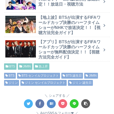
定！！放送日・視聴方法
【地上波】BTSが出演するFIFAワ
ールドカップ決勝のハーフタイム
ショーがNHKで放送決定！！【視
聴方法完全ガイド】
【アプリ】BTSが出演するFIFAワ
ールドカップ決勝のハーフタイム
ショーが無料配信決定！！【視聴
方法完全ガイド】
BTS
JIMIN
急上昇
BTS
BTS センイルプロジェクト
BTS 誕生日
JIMIN
ジミン
ジミン センイルプロジェクト
ジミン 誕生日
シェアする
AriのSNSをフォロー❤︎