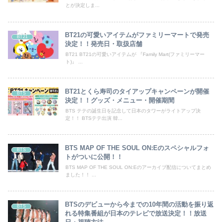
とが決定しま...
BT21の可愛いアイテムがファミリーマートで発売
BT21
決定！！発売日・取扱店舗
BT21 BT21の可愛いアイテムが 『Family Mart(ファミリーマー
ト)』 ...
BT21とくら寿司のタイアップキャンペーンが開催
BTS
決定！！グッズ・メニュー・開催期間
BTS テテの誕生日を記念して日本のタワーがライトアップ決
定！！ BTSテテ出演 韓...
BTS MAP OF THE SOUL ON:Eのスペシャルフォ
BTS
トがついに公開！！
BTS MAP OF THE SOUL ON:Eのアーカイブ配信についてまとめ
ました！！ ...
BTSのデビューから今までの10年間の活動を振り返
BTS
れる特集番組が日本のテレビで放送決定！！放送