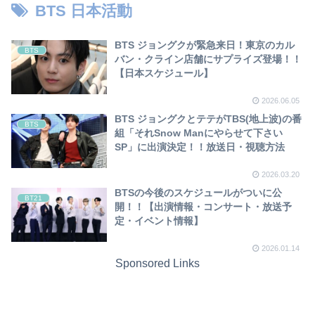
BTS 日本活動
BTS ジョングクが緊急来日！東京のカル
BTS
バン・クライン店舗にサプライズ登場！！
【日本スケジュール】
2026.06.05
BTS ジョングクとテテがTBS(地上波)の番
BTS
組「それSnow Manにやらせて下さい
SP」に出演決定！！放送日・視聴方法
2026.03.20
BTSの今後のスケジュールがついに公
BT21
開！！【出演情報・コンサート・放送予
定・イベント情報】
2026.01.14
Sponsored Links