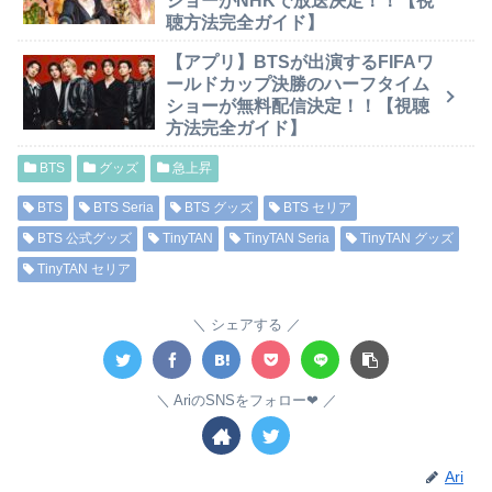
ショーがNHKで放送決定！！【視
聴方法完全ガイド】
【アプリ】BTSが出演するFIFAワ
ールドカップ決勝のハーフタイム
ショーが無料配信決定！！【視聴
方法完全ガイド】
BTS
グッズ
急上昇
BTS
BTS Seria
BTS グッズ
BTS セリア
BTS 公式グッズ
TinyTAN
TinyTAN Seria
TinyTAN グッズ
TinyTAN セリア
シェアする
AriのSNSをフォロー❤︎
Ari