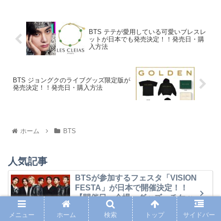
BTS テテが愛用している可愛いブレスレ
ットが日本でも発売決定！！発売日・購
入方法
BTS ジョングクのライブグッズ限定版が
発売決定！！発売日・購入方法
ホーム
BTS
人気記事
BTSが参加するフェスタ「VISION
FESTA」が日本で開催決定！！
【開催日・会場・グッズ・チケッ
ト】
メニュー
ホーム
検索
トップ
サイドバー