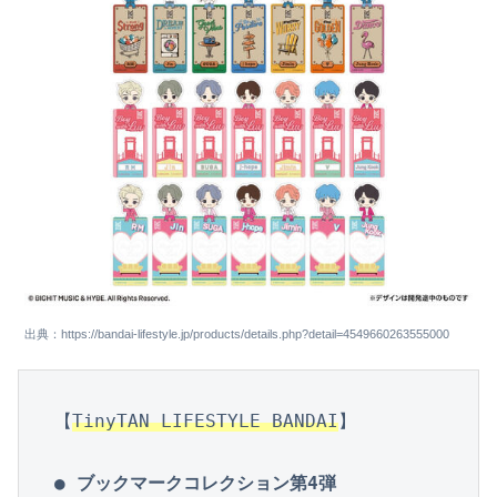
出典：https://bandai-lifestyle.jp/products/details.php?detail=4549660263555000
【
TinyTAN LIFESTYLE BANDAI
】

● ブックマークコレクション第4弾