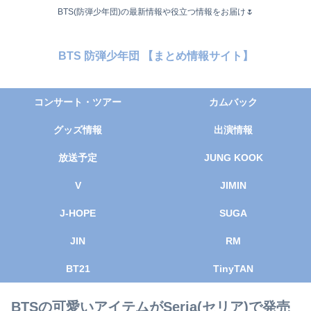
BTS(防弾少年団)の最新情報や役立つ情報をお届け🌷
BTS 防弾少年団 【まとめ情報サイト】
コンサート・ツアー
カムバック
グッズ情報
出演情報
放送予定
JUNG KOOK
V
JIMIN
J-HOPE
SUGA
JIN
RM
BT21
TinyTAN
BTSの可愛いアイテムがSeria(セリア)で発売