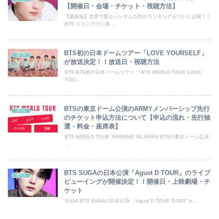
【開催日・会場・チケット・視聴方法】
【最新版】世界で最もハンサムな顔のランキングがついに公開！！
BTS ジョングクに激...
BTS初の日本ドームツアー「LOVE YOURSELF」
BTS
が放送決定！！放送日・視聴方法
BTS BTS初の日本ドームツアー 『BTS WORLD TOUR ‘LOVE
YOU...
BTSの東京ドーム公演のARMYメンバーシップ先行
BTS
のチケット申込方法について【申込の流れ・先行抽
選・料金・座席表】
BTS WORLD TOUR 'ARIRANG' IN JAPAN BTSの東京ドーム公演
...
BTS SUGAの日本公演「Agust D TOUR」のライブ
BTS
ビューイングが開催決定！！開催日・上映劇場・チ
ケット
SUGA BTS SUGAの日本公演 「Agust D TOUR 'D-DAY' in...