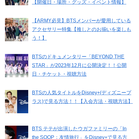
【開催日・場所・グッズ・イベント情報】
【ARMY必見】BTSメンバーが愛用している
アクセサリー特集【推しとのお揃いを楽しも
う！】
BTSのドキュメンタリー「BEYOND THE
STAR」が2023年12月に公開決定！！公開
日・チケット・視聴方法
BTSの人気タイトルをDisney+(ディズニープ
ラス)で見る方法！！【入会方法・視聴方法】
BTS テテが出演したウガファミリーの「In
the SOOP：友情旅行」をDisney+で見る方