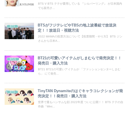
BTS V BTS テテが愛用している 『シルバーリング』 が日本国内
でも販売さ...
BTSがフジテレビやTBSの地上波番組で放送決
BTS
定！！放送日・視聴方法
2022 MAMAの投票方法について【投票期間・やり方】 BTS ジン
さんから日本A...
BT21の可愛いアイテムがしまむらで発売決定！！
BT21
発売日・購入方法
BT21 BT21の可愛いアイテムが 「ファッションセンターしまむ
ら」 にて発売...
TinyTAN Dynamiteのはぐキャラコレクションが発
BTS
売決定！！発売日・購入方法
世界で最もハンサムな顔 2022年度 ついに公開！！ BTS テテの自
作曲「Wint...