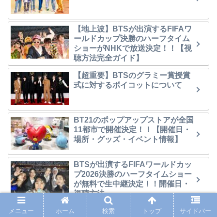
【地上波】BTSが出演するFIFAワ
ールドカップ決勝のハーフタイム
ショーがNHKで放送決定！！【視
聴方法完全ガイド】
【超重要】BTSのグラミー賞授賞
式に対するボイコットについて
BT21のポップアップストアが全国
11都市で開催決定！！【開催日・
場所・グッズ・イベント情報】
BTSが出演するFIFAワールドカッ
プ2026決勝のハーフタイムショー
が無料で生中継決定！！開催日・
視聴方法
BTSのリアルバラエティ番組「In
メニュー
ホーム
検索
トップ
サイドバー