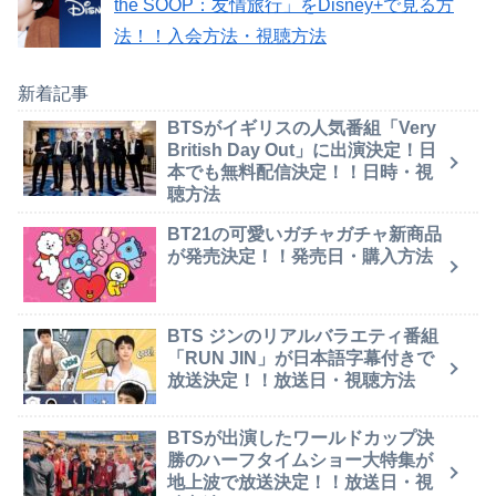
the SOOP：友情旅行」をDisney+で見る方
法！！入会方法・視聴方法
新着記事
BTSがイギリスの人気番組「Very
British Day Out」に出演決定！日
本でも無料配信決定！！日時・視
聴方法
BT21の可愛いガチャガチャ新商品
が発売決定！！発売日・購入方法
BTS ジンのリアルバラエティ番組
「RUN JIN」が日本語字幕付きで
放送決定！！放送日・視聴方法
BTSが出演したワールドカップ決
勝のハーフタイムショー大特集が
地上波で放送決定！！放送日・視