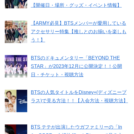
【開催日・場所・グッズ・イベント情報】
【ARMY必見】BTSメンバーが愛用している
アクセサリー特集【推しとのお揃いを楽しも
う！】
BTSのドキュメンタリー「BEYOND THE
STAR」が2023年12月に公開決定！！公開
日・チケット・視聴方法
BTSの人気タイトルをDisney+(ディズニープ
ラス)で見る方法！！【入会方法・視聴方法】
BTS テテが出演したウガファミリーの「In