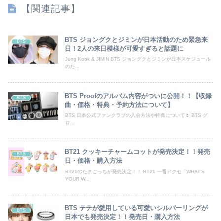
【関連記事】
BTS ジョングクとジミンが日本活動のため緊急来
BTS
日！2人の来日模様が可愛すぎると話題に
Jung Kook & JIMIN BTS ジョングクとジミンが日本スケジュール
のた...
BTS Proofのアルバム内容がついに公開！！【収録
BTS
曲・価格・特典・予約方法について】
BTS 日本公式ファンクラブの入会方法や特典について🌷 BTS グ
ロ...
BT21 クッキーチャームコットが発売決定！！発売
BTS
日・価格・購入方法
BT21のたまごっちが発売決定！！ BT21 一番アクセ「WHAT’S
YOUR W...
BTS テテが愛用している可愛いシルバーリングが
BTS
日本でも発売決定！！発売日・購入方法