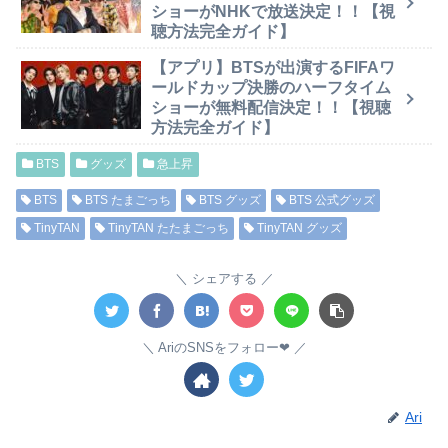
ショーがNHKで放送決定！！【視
聴方法完全ガイド】
【アプリ】BTSが出演するFIFAワ
ールドカップ決勝のハーフタイム
ショーが無料配信決定！！【視聴
方法完全ガイド】
BTS
グッズ
急上昇
BTS
BTS たまごっち
BTS グッズ
BTS 公式グッズ
TinyTAN
TinyTAN たたまごっち
TinyTAN グッズ
シェアする
AriのSNSをフォロー❤︎
Ari