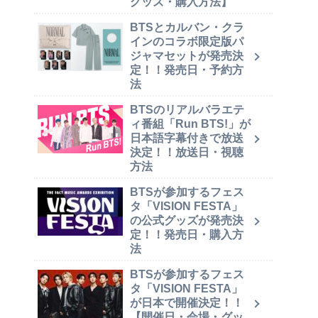
グッズ・購入方法】
BTSとカルバン・クラ
インのコラボ限定版パ
ジャマセットが発売決
定！！発売日・予約方
法
BTSのリアルバラエテ
ィ番組「Run BTS!」が
日本語字幕付きで放送
決定！！放送日・視聴
方法
BTSが参加するフェス
タ「VISION FESTA」
の公式グッズが発売決
定！！発売日・購入方
法
BTSが参加するフェス
タ「VISION FESTA」
が日本で開催決定！！
【開催日・会場・グッ