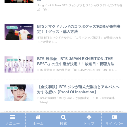
Jung Kook＆Jimin BTS ジョングクとジミンがフジテレビの情報番
組 『め...
BTSとマクドナルドのコラボグッズ第2弾が発売決
BTS
定！！グッズ・購入方法
BTS BTSとマクドナルドの 「コラボグッズ第2弾」 が発売される
ことが決定し...
BTS 展示会「BTS JAPAN EXHIBITION -THE
BTS
BEST-」の生中継が決定！！放送日・視聴方法
BTS 展示会 BTSの展示会 「BTS JAPAN EXHIBITION -THE ...
【全文和訳】BTS ジンが選んだ楽曲とアルバムへ
BTS
対する想い【Proof Of Inspiration】
BT21の遊園地「MerryLand」が開催決定！！ BT21の遊園地
「MerryL...
BTS ジョングクが出演した日本の音楽番組「CDTV
BTS
メニュー
ホーム
検索
トップ
サイドバー
ライブ！ライブ！」が無料配信決定！！配信日・視