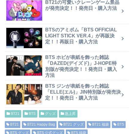
BT21の可愛いクレーンゲーム景品
が発売決定！！発売日・購入方法
BTSのアミボム「BTS OFFICIAL
LIGHT STICK VER.4」が再販決
定！！再販日・購入方法
BTS ホビが表紙を飾った雑誌
「DAZED(デイズド)」J-HOPE特
別版が発売決定！！発売日・購入
方法
BTS ジンが表紙を飾った雑誌
「ELLE(エル)」JIN特別版が発売決
定！！発売日・購入方法
BT21
BTS
グッズ
急上昇
BT21
BT21 Happy Bag
BT21 グッズ
BT21 福袋
BTS
BTS グッズ
BTS 公式グッズ
BTS 福袋