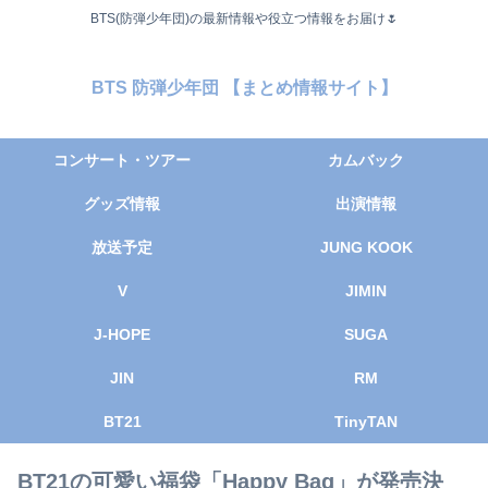
BTS(防弾少年団)の最新情報や役立つ情報をお届け🌷
BTS 防弾少年団 【まとめ情報サイト】
コンサート・ツアー
カムバック
グッズ情報
出演情報
放送予定
JUNG KOOK
V
JIMIN
J-HOPE
SUGA
JIN
RM
BT21
TinyTAN
BT21の可愛い福袋「Happy Bag」が発売決