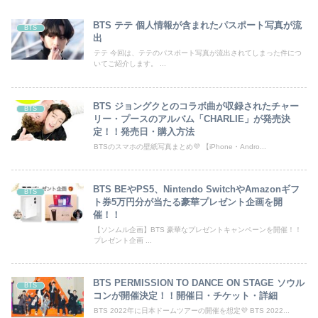
BTS テテ 個人情報が含まれたパスポート写真が流
BTS
出
テテ 今回は、テテのパスポート写真が流出されてしまった件につ
いてご紹介します。 ...
BTS ジョングクとのコラボ曲が収録されたチャー
BTS
リー・プースのアルバム「CHARLIE」が発売決
定！！発売日・購入方法
BTSのスマホの壁紙写真まとめ💜 【iPhone・Andro...
BTS BEやPS5、Nintendo SwitchやAmazonギフ
BTS
ト券5万円分が当たる豪華プレゼント企画を開
催！！
【ソンムル企画】BTS 豪華なプレゼントキャンペーンを開催！！
プレゼント企画 ...
BTS PERMISSION TO DANCE ON STAGE ソウル
BTS
コンが開催決定！！開催日・チケット・詳細
BTS 2022年に日本ドームツアーの開催を想定💜 BTS 2022...