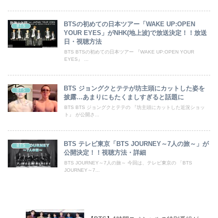
BTSの初めての日本ツアー「WAKE UP:OPEN
BTS
YOUR EYES」がNHK(地上波)で放送決定！！放送
日・視聴方法
BTS BTSの初めての日本ツアー 『WAKE UP:OPEN YOUR
EYES』 ...
BTS ジョングクとテテが坊主頭にカットした姿を
BTS
披露…あまりにもたくましすぎると話題に
BTS BTS ジョングクとテテの 『坊主頭にカットした近況ショッ
ト』 が公開さ...
BTS テレビ東京「BTS JOURNEY～7人の旅～」が
BTS
公開決定！！視聴方法・詳細
BTS JOURNEY～7人の旅～ 今回は、テレビ東京の 「BTS
JOURNEY～7...