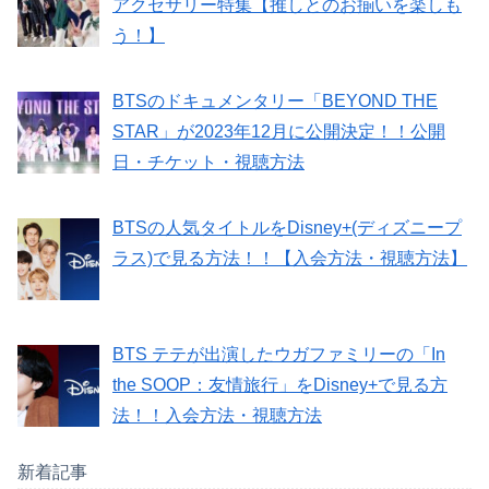
アクセサリー特集【推しとのお揃いを楽しも
う！】
BTSのドキュメンタリー「BEYOND THE
STAR」が2023年12月に公開決定！！公開
日・チケット・視聴方法
BTSの人気タイトルをDisney+(ディズニープ
ラス)で見る方法！！【入会方法・視聴方法】
BTS テテが出演したウガファミリーの「In
the SOOP：友情旅行」をDisney+で見る方
法！！入会方法・視聴方法
新着記事