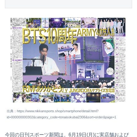
出典：https://www.nikkansports.shop/smartphone/detail.html?
id=000000000302&category_code=tonaisokubai2306&sort=order&page=1
今回の日刊スポーツ新聞は、6月19日(月)に実店舗および