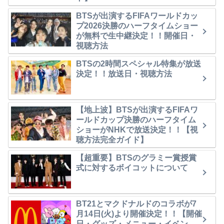
BTSが出演するFIFAワールドカッ
プ2026決勝のハーフタイムショー
が無料で生中継決定！！開催日・
視聴方法
BTSの2時間スペシャル特集が放送
決定！！放送日・視聴方法
【地上波】BTSが出演するFIFAワ
ールドカップ決勝のハーフタイム
ショーがNHKで放送決定！！【視
聴方法完全ガイド】
【超重要】BTSのグラミー賞授賞
式に対するボイコットについて
BT21とマクドナルドのコラボが7
月14日(火)より開催決定！！【開催
日・グッズ・メニュー・イベン