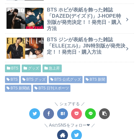
BTS ホビが表紙を飾った雑誌
「DAZED(デイズド)」J-HOPE特
別版が発売決定！！発売日・購入
方法
BTS ジンが表紙を飾った雑誌
「ELLE(エル)」JIN特別版が発売決
定！！発売日・購入方法
BTS
グッズ
急上昇
BTS
BTS グッズ
BTS 公式グッズ
BTS 新聞
BTS 新聞紙
BTS 日刊スポーツ
シェアする
AriのSNSをフォロー❤︎