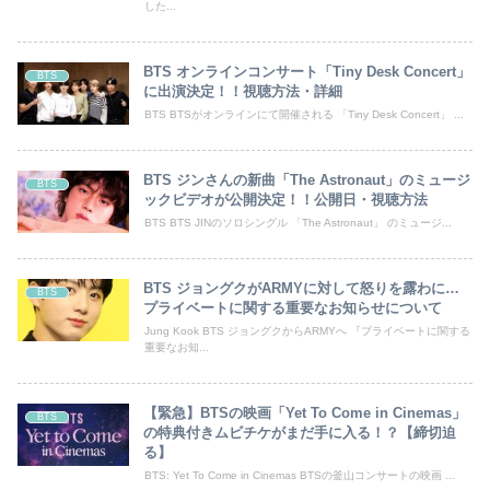
した...
BTS オンラインコンサート「Tiny Desk Concert」
BTS
に出演決定！！視聴方法・詳細
BTS BTSがオンラインにて開催される 「Tiny Desk Concert」 ...
BTS ジンさんの新曲「The Astronaut」のミュージ
BTS
ックビデオが公開決定！！公開日・視聴方法
BTS BTS JINのソロシングル 「The Astronaut」 のミュージ...
BTS ジョングクがARMYに対して怒りを露わに…
BTS
プライベートに関する重要なお知らせについて
Jung Kook BTS ジョングクからARMYへ 『プライベートに関する
重要なお知...
【緊急】BTSの映画「Yet To Come in Cinemas」
BTS
の特典付きムビチケがまだ手に入る！？【締切迫
る】
BTS: Yet To Come in Cinemas BTSの釜山コンサートの映画 ...