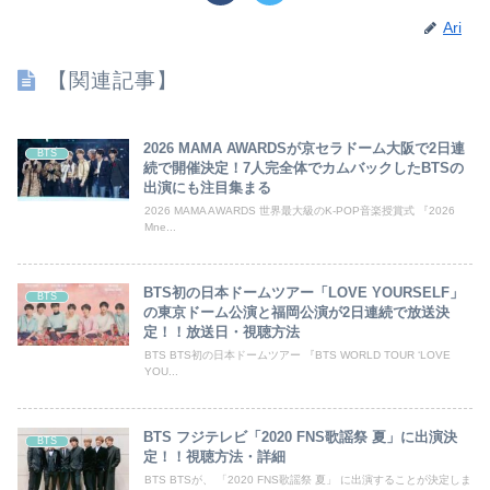
Ari
【関連記事】
2026 MAMA AWARDSが京セラドーム大阪で2日連
BTS
続で開催決定！7人完全体でカムバックしたBTSの
出演にも注目集まる
2026 MAMA AWARDS 世界最大級のK-POP音楽授賞式 『2026
Mne...
BTS初の日本ドームツアー「LOVE YOURSELF」
BTS
の東京ドーム公演と福岡公演が2日連続で放送決
定！！放送日・視聴方法
BTS BTS初の日本ドームツアー 『BTS WORLD TOUR ‘LOVE
YOU...
BTS フジテレビ「2020 FNS歌謡祭 夏」に出演決
BTS
定！！視聴方法・詳細
BTS BTSが、 「2020 FNS歌謡祭 夏」 に出演することが決定しま