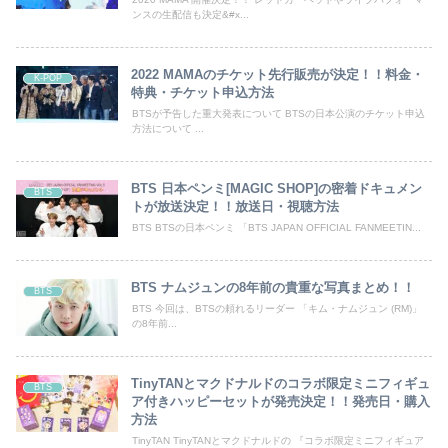
ンスの生配信も決定&#x...
2022 MAMAのチケット先行販売が決定！！料金・
K-POP
特典・チケット申込方法
BTSが予告した重大発表について BTSの日本公演のチケット申込
方法について ...
BTS 日本ペンミ[MAGIC SHOP]の密着ドキュメン
BTS
トが放送決定！！放送日・視聴方法
BTS BTSの日本ペンミ 「BTS JAPAN OFFICIAL FANMEETIN...
BTS ナムジュンの8年前の貴重な写真まとめ！！
BTS
BTS 今回は、BTSの頼れるリーダー 「キム・ナムジュン (RM)」
の8年前...
TinyTANとマクドナルドのコラボ限定ミニフィギュ
BTS
ア付きハッピーセットが発売決定！！発売日・購入
方法
TinyTAN TinyTANとマクドナルドの 『コラボ限定ミニフィギュア