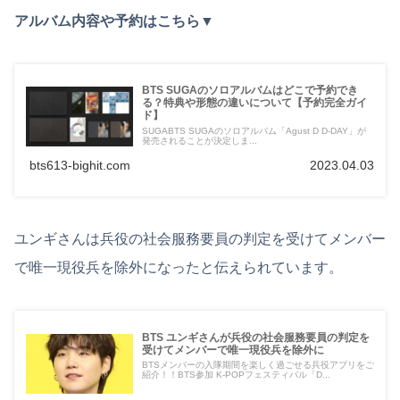
アルバム内容や予約はこちら▼
BTS SUGAのソロアルバムはどこで予約でき
る？特典や形態の違いについて【予約完全ガイ
ド】
SUGABTS SUGAのソロアルバム「Agust D D-DAY」が
発売されることが決定しま...
bts613-bighit.com
2023.04.03
ユンギさんは兵役の社会服務要員の判定を受けてメンバー
で唯一現役兵を除外になったと伝えられています。
BTS ユンギさんが兵役の社会服務要員の判定を
受けてメンバーで唯一現役兵を除外に
BTSメンバーの入隊期間を楽しく過ごせる兵役アプリをご
紹介！！BTS参加 K-POPフェスティバル「D...