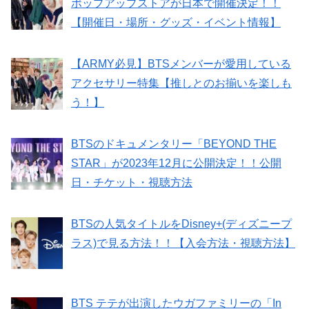
ポップアップストアが日本で開催決定！！
【開催日・場所・グッズ・イベント情報】
【ARMY必見】BTSメンバーが愛用している
アクセサリー特集【推しとのお揃いを楽しも
う！】
BTSのドキュメンタリー「BEYOND THE
STAR」が2023年12月に公開決定！！公開
日・チケット・視聴方法
BTSの人気タイトルをDisney+(ディズニープ
ラス)で見る方法！！【入会方法・視聴方法】
BTS テテが出演したウガファミリーの「In