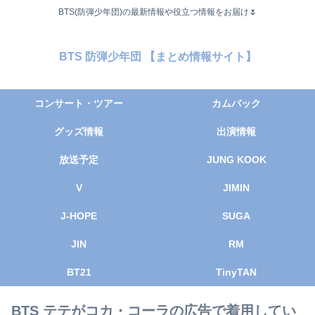
BTS(防弾少年団)の最新情報や役立つ情報をお届け🌷
BTS 防弾少年団 【まとめ情報サイト】
コンサート・ツアー
カムバック
グッズ情報
出演情報
放送予定
JUNG KOOK
V
JIMIN
J-HOPE
SUGA
JIN
RM
BT21
TinyTAN
BTS テテがコカ・コーラの広告で着用してい