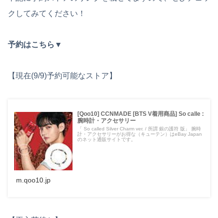
クしてみてください！
予約はこちら▼
【現在(9/9)予約可能なストア】
[Qoo10] CCNMADE [BTS V着用商品] So calle :
腕時計・アクセサリー
「 So called Silver Charm ver. / 所謂 銀の護符 版」 腕時
計・アクセサリーがお得な（キューテン）はeBay Japan
のネット通販サイトです。
m.qoo10.jp