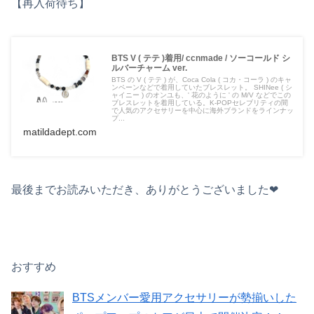
【再入荷待ち】
BTS V ( テテ )着用/ ccnmade / ソーコールド シ
ルバーチャーム ver.
BTS の V ( テテ ) が、Coca Cola ( コカ・コーラ ) のキャ
ンペーンなどで着用していたブレスレット。 SHINee ( シ
ャイニー ) のオンユも、' 花のように ' の M/V などでこの
ブレスレットを着用している。K-POPセレブリティの間
で人気のアクセサリーを中心に海外ブランドをラインナッ
プ...
matildadept.com
最後までお読みいただき、ありがとうございました❤︎
おすすめ
BTSメンバー愛用アクセサリーが勢揃いした