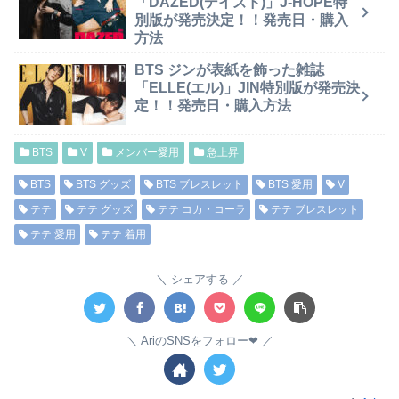
「DAZED(デイズド)」J-HOPE特
別版が発売決定！！発売日・購入
方法
BTS ジンが表紙を飾った雑誌
「ELLE(エル)」JIN特別版が発売決
定！！発売日・購入方法
BTS
V
メンバー愛用
急上昇
BTS
BTS グッズ
BTS ブレスレット
BTS 愛用
V
テテ
テテ グッズ
テテ コカ・コーラ
テテ ブレスレット
テテ 愛用
テテ 着用
シェアする
AriのSNSをフォロー❤︎