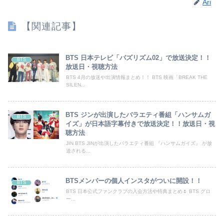
Ari
【関連記事】
BTS 日本テレビ「バズリズム02」で放送決定！！
BTS
放送日・視聴方法
BTS 4月の放送や出演情報まとめ！！ BTS 映画「BREAK THE
SILEN...
BTS ジンが出演したバラエティ番組「ハンサムガ
BTS
イズ」が日本語字幕付きで放送決定！！放送日・視
聴方法
JIN BTS JINが出演したバラエティ番組 『ハンサムガイズ』 が放
送される...
BTSメンバーの個人インスタがついに開設！！
BTS
BTS 日本公式ファンクラブの入会方法や特典まとめ🌷 BTS グロ
ー...