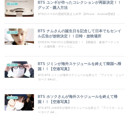
BTS ユンギが作ったコレクションが再販決定！！
BTS
グッズ・購入方法
BTSのスマホの壁紙写真まとめ💜 【iPhone・Android壁紙】 ...
BTS ナムさんの誕生日を記念して日本でもセンイ
BTS
ル広告が放映決定！！日時・放映場所
D’FESTA TOKYOⅡが開催決定！！ 【開催日・参加アーティス
ト・入場特典・チケットに...
BTS ジミンが海外スケジュールを終えて韓国へ帰
BTS
国！！【空港写真】
BTS BTS ジミンが海外スケジュールを終えて 『アメリカ・ニュー
ヨーク &#x1f...
BTS ホソクさんが海外スケジュールを終えて帰
BTS
国！！【空港写真】
BTS BTS J-HOPEが海外スケジュールを終えて 『アメリカ・ニュ
ーヨーク &#...