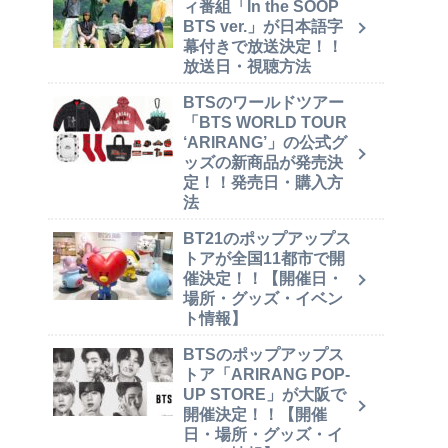
ィ番組「In the SOOP
BTS ver.」が日本語字
幕付きで放送決定！！
放送日・視聴方法
BTSのワールドツアー
「BTS WORLD TOUR
‘ARIRANG’」の公式グ
ッズの新商品が発売決
定！！発売日・購入方
法
BT21のポップアップス
トアが全国11都市で開
催決定！！【開催日・
場所・グッズ・イベン
ト情報】
BTSのポップアップス
トア「ARIRANG POP-
UP STORE」が大阪で
開催決定！！【開催
日・場所・グッズ・イ