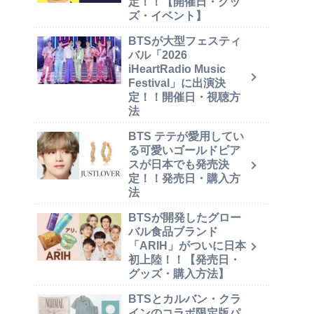
定！！【開催日・グッ
ズ・イベント】
BTSが大型フェスティ
バル「2026
iHeartRadio Music
Festival」に出演決
定！！開催日・視聴方
法
BTS テテが愛用してい
る可愛いゴールドピア
スが日本でも発売決
定！！発売日・購入方
法
BTSが開発したグロー
バル食品ブランド
「ARIH」がついに日本
初上陸！！【発売日・
グッズ・購入方法】
BTSとカルバン・クラ
インのコラボ限定版パ