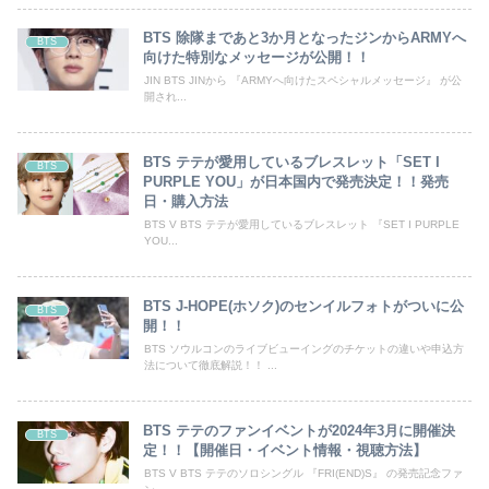
BTS 除隊まであと3か月となったジンからARMYへ
BTS
向けた特別なメッセージが公開！！
JIN BTS JINから 『ARMYへ向けたスペシャルメッセージ』 が公
開され...
BTS テテが愛用しているブレスレット「SET I
BTS
PURPLE YOU」が日本国内で発売決定！！発売
日・購入方法
BTS V BTS テテが愛用しているブレスレット 『SET I PURPLE
YOU...
BTS J-HOPE(ホソク)のセンイルフォトがついに公
BTS
開！！
BTS ソウルコンのライブビューイングのチケットの違いや申込方
法について徹底解説！！ ...
BTS テテのファンイベントが2024年3月に開催決
BTS
定！！【開催日・イベント情報・視聴方法】
BTS V BTS テテのソロシングル 『FRI(END)S』 の発売記念ファ