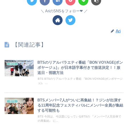
AriのSNSをフォロー❤︎
Ari
【関連記事】
BTSのリアルバラエティ番組「BON VOYAGE(ボン
BTS
ボヤージュ)」が日本語字幕付きで放送決定！！放
送日・視聴方法
BTS BTSのリアルバラエティ番組 『BON VOYAGE(ボンボヤージ
ュ)』 ...
BTSメンバー7人がついに再集結！？ジンが出演す
BTS
る11周年記念フェスティバルにメンバー全員が集結
する可能性も
BTS 今回は、今話題になっているBTSの 『メンバー7人完全体で
の再集結』 に...