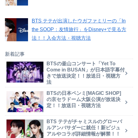
BTS テテが出演したウガファミリーの「In
the SOOP：友情旅行」をDisney+で見る方
法！！入会方法・視聴方法
新着記事
BTSの釜山コンサート「Yet To
Come in BUSAN」が日本語字幕付
きで放送決定！！放送日・視聴方
法
BTSの日本ペンミ[MAGIC SHOP]
の京セラドーム大阪公演が放送決
定！！放送日・視聴方法
BTS テテがチャミスルのグローバ
ルアンバサダーに就任！新ビジュ
アルやコラボ詳細情報が解禁！！