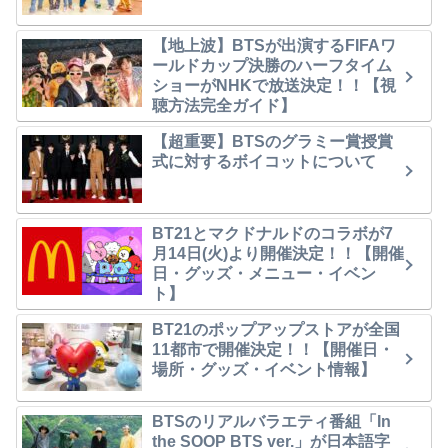
【地上波】BTSが出演するFIFAワ
ールドカップ決勝のハーフタイム
ショーがNHKで放送決定！！【視
聴方法完全ガイド】
【超重要】BTSのグラミー賞授賞
式に対するボイコットについて
BT21とマクドナルドのコラボが7
月14日(火)より開催決定！！【開催
日・グッズ・メニュー・イベン
ト】
BT21のポップアップストアが全国
11都市で開催決定！！【開催日・
場所・グッズ・イベント情報】
BTSのリアルバラエティ番組「In
the SOOP BTS ver.」が日本語字