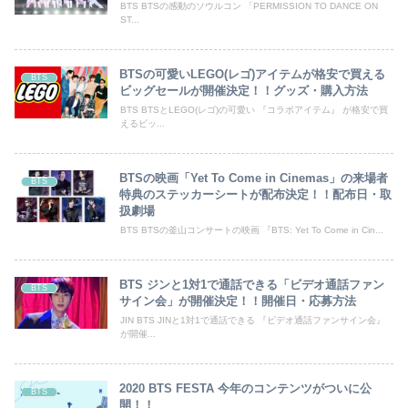
BTS BTSの感動のソウルコン 「PERMISSION TO DANCE ON
ST...
BTSの可愛いLEGO(レゴ)アイテムが格安で買える
BTS
ビッグセールが開催決定！！グッズ・購入方法
BTS BTSとLEGO(レゴ)の可愛い 『コラボアイテム』 が格安で買
えるビッ...
BTSの映画「Yet To Come in Cinemas」の来場者
BTS
特典のステッカーシートが配布決定！！配布日・取
扱劇場
BTS BTSの釜山コンサートの映画 『BTS: Yet To Come in Cin...
BTS ジンと1対1で通話できる「ビデオ通話ファン
BTS
サイン会」が開催決定！！開催日・応募方法
JIN BTS JINと1対1で通話できる 『ビデオ通話ファンサイン会』
が開催...
2020 BTS FESTA 今年のコンテンツがついに公
BTS
開！！