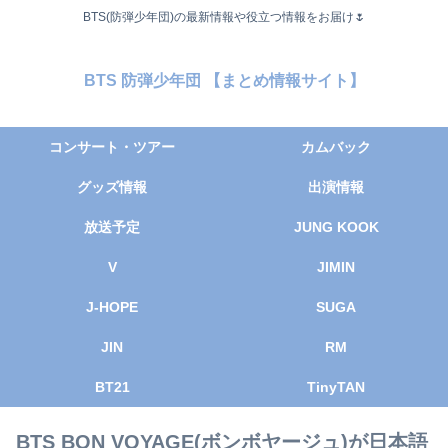
BTS(防弾少年団)の最新情報や役立つ情報をお届け🌷
BTS 防弾少年団 【まとめ情報サイト】
コンサート・ツアー
カムバック
グッズ情報
出演情報
放送予定
JUNG KOOK
V
JIMIN
J-HOPE
SUGA
JIN
RM
BT21
TinyTAN
BTS BON VOYAGE(ボンボヤージュ)が日本語