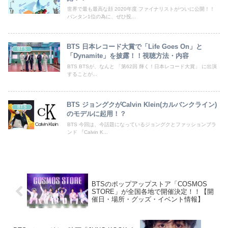
世界で最も最高な顔 2020年度 ファイナリストがついに公開！！
バンタン1位の為に、ぜひ投...
BTS 日本レコード大賞で「Life Goes On」と
BTS
「Dynamite」を披露！！視聴方法・内容
BTS BTSが、なんと 「第62回 輝く！日本レコード大賞」 に出演
することが...
BTS ジョングクがCalvin Klein(カルバンクライン)
BTS
のモデルに起用！？
BTS 今回は、今話題になっているジョングクとファッションブラ
ンド 『Calvin K...
BTSのポップアップストア「COSMOS
STORE」が全国各地で開催決定！！【開
催日・場所・グッズ・イベント情報】