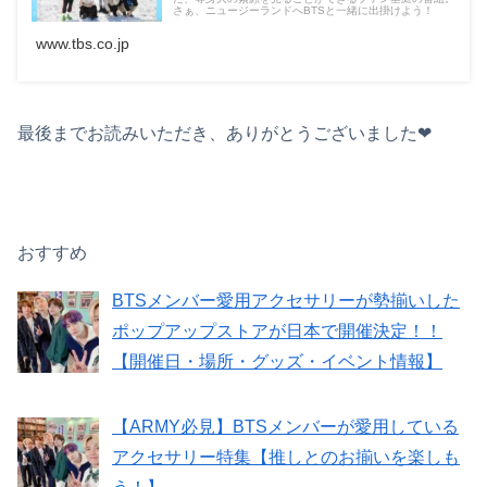
さぁ、ニュージーランドへBTSと一緒に出掛けよう！
www.tbs.co.jp
最後までお読みいただき、ありがとうございました❤︎
おすすめ
BTSメンバー愛用アクセサリーが勢揃いした
ポップアップストアが日本で開催決定！！
【開催日・場所・グッズ・イベント情報】
【ARMY必見】BTSメンバーが愛用している
アクセサリー特集【推しとのお揃いを楽しも