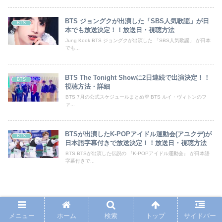
BTS ジョングクが出演した「SBS人気歌謡」が日
BTS
本でも放送決定！！放送日・視聴方法
Jung Kook BTS ジョングクが出演した 「SBS人気歌謡」 が日本
でも...
BTS The Tonight Showに2日連続で出演決定！！
BTS
視聴方法・詳細
BTS 7月の公式スケジュールまとめ💜 BTS ルイ・ヴィトンのフ
ァ...
BTSが出演したK-POPアイドル運動会(アユクデ)が
BTS
日本語字幕付きで放送決定！！放送日・視聴方法
BTS BTSが出演した伝説の 『K-POPアイドル運動会』 が日本語
字幕付きで...
BTS 釜山コンサート「Yet To Come in
メニュー
ホーム
検索
トップ
サイドバー
BUSAN」のチケット情報がついに公