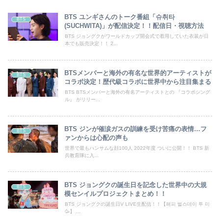
BTS ユンギさんのトーク番組「슈취타
BTS
(SUCHWITA)」が配信決定！！配信日・視聴方法
BTS ジョングクがワールドカップ開会式で着用していた衣装が日
本でも販売決定！！ 2...
BTSメンバーと海外の有名な世界的アーティストが
BTS
コラボ決定！歴代級コラボに世界中から注目集まる
BTS BTSメンバーと海外の有名アーティストとの 『コラボシング
ル』 がリリー...
BTS ジンが催涙ガスの訓練を受け苦痛の表情…フ
BTS
ァンからは心配の声も
世界で最もハンサムな顔100人 2022年度 ついに公開！！ BTS 新
兵教育隊に入...
BTS ジョングクの誕生日を記念した世界中の大規
BTS
模センイルプロジェクトまとめ！！
BTS ジョングクの誕生日V LIVE生配信！！【해피 벌스데이 투 미
🥳】 ...