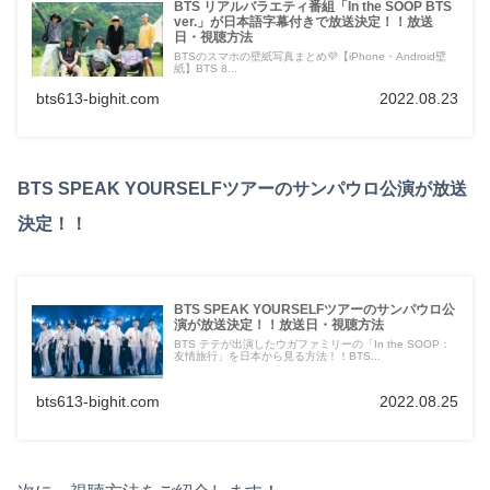
BTS リアルバラエティ番組「In the SOOP BTS
ver.」が日本語字幕付きで放送決定！！放送
日・視聴方法
BTSのスマホの壁紙写真まとめ💜【iPhone・Android壁
紙】BTS 8...
bts613-bighit.com
2022.08.23
BTS SPEAK YOURSELFツアーのサンパウロ公演が放送
決定！！
BTS SPEAK YOURSELFツアーのサンパウロ公
演が放送決定！！放送日・視聴方法
BTS テテが出演したウガファミリーの「In the SOOP：
友情旅行」を日本から見る方法！！BTS...
bts613-bighit.com
2022.08.25