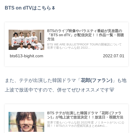
BTS on dTVはこちら🌷
BTSのライブ映像やバラエティ番組が見放題の
「BTS on dTV」が配信決定！！作品一覧・視聴
方法
BTS WE ARE BULLETPROOF TOURの開催説について
世界で最もハンサムな顔 2022...
bts613-bighit.com
2022.07.01
また、テテが出演した韓国ドラマ「
花郎(ファラン)
」も地
上波で放送中ですので、併せてぜひオススメです🐻
BTS テテが出演した韓国ドラマ「花郎 (ファラ
ン)」が地上波で放送決定！！放送日・視聴方法
世界で最もハンサムな顔 2022年度 ノミネートがついに公
開！！BTSのスマホの壁紙写真まとめ&#x1...