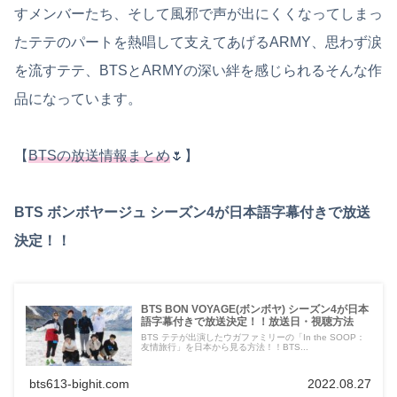
すメンバーたち、そして風邪で声が出にくくなってしまっ
たテテのパートを熱唱して支えてあげるARMY、思わず涙
を流すテテ、BTSとARMYの深い絆を感じられるそんな作
品になっています。
【
BTSの放送情報まとめ
🌷】
BTS ボンボヤージュ シーズン4が日本語字幕付きで放送
決定！！
BTS BON VOYAGE(ボンボヤ) シーズン4が日本
語字幕付きで放送決定！！放送日・視聴方法
BTS テテが出演したウガファミリーの「In the SOOP：
友情旅行」を日本から見る方法！！BTS...
bts613-bighit.com
2022.08.27