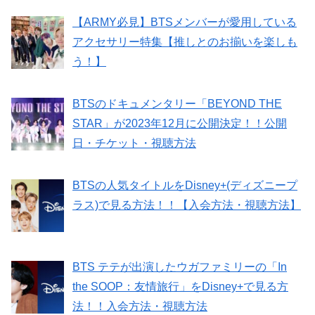
【ARMY必見】BTSメンバーが愛用している
アクセサリー特集【推しとのお揃いを楽しも
う！】
BTSのドキュメンタリー「BEYOND THE
STAR」が2023年12月に公開決定！！公開
日・チケット・視聴方法
BTSの人気タイトルをDisney+(ディズニープ
ラス)で見る方法！！【入会方法・視聴方法】
BTS テテが出演したウガファミリーの「In
the SOOP：友情旅行」をDisney+で見る方
法！！入会方法・視聴方法