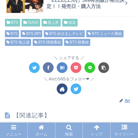
「ELLE(エル)」JIN特別版が発売決
定！！発売日・購入方法
BTS
SUGA
急上昇
放送
BTS
BTS ZIP!
BTS めざましテレビ
BTS ニュース番組
BTS 地上波
BTS 情報番組
BTS 朝番組
シェアする
AriのSNSをフォロー❤︎
Ari
【関連記事】
メニュー
ホーム
検索
トップ
サイドバー
BTS テテのソロアルバムのセット内容やそれぞれ
BTS