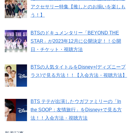
アクセサリー特集【推しとのお揃いを楽しも
う！】
BTSのドキュメンタリー「BEYOND THE
STAR」が2023年12月に公開決定！！公開
日・チケット・視聴方法
BTSの人気タイトルをDisney+(ディズニープ
ラス)で見る方法！！【入会方法・視聴方法】
BTS テテが出演したウガファミリーの「In
the SOOP：友情旅行」をDisney+で見る方
法！！入会方法・視聴方法