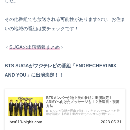
した。
その他番組でも放送される可能性がありますので、お住ま
いの地域の番組は要チェックです！
＜
SUGAの出演情報まとめ
＞
BTS SUGAがフジテレビの番組「ENDRECHERI MIX
AND YOU」に出演決定！！
BTSメンバーが地上波の番組に出演決定！
ARMYへ向けたメッセージも！？放送日・視聴
方法
BTS ジンが入隊が理由で涙していたメンバーにとった行
動が話題に【感動】世界で最もハンサムな男性 20...
bts613-bighit.com
2023.05.31