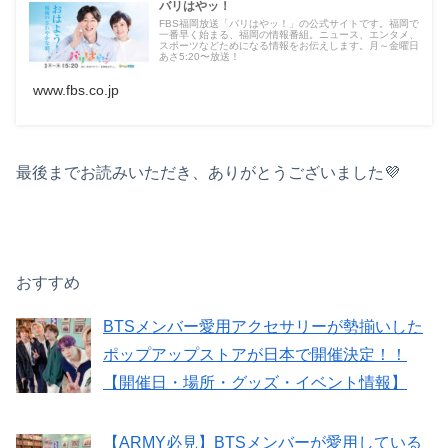
バリはやッ！
FBS福岡放送「バリはやッ！」の公式サイトです。福岡で
一番早く始まる、福岡の情報番組。ニュース、エンタメ、
スポーツなどためになる情報をお伝えします。月～金曜⽇
あさ5:20〜放送！
www.fbs.co.jp
最後までお読みいただき、ありがとうございました💜
おすすめ
BTSメンバー愛用アクセサリーが勢揃いした
ポップアップストアが日本で開催決定！！
【開催日・場所・グッズ・イベント情報】
【ARMY必見】BTSメンバーが愛用している