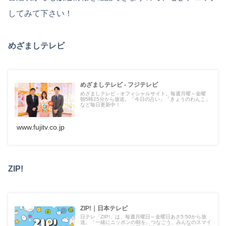
してみて下さい！
めざましテレビ
めざましテレビ - フジテレビ
めざましテレビ - オフィシャルサイト。毎週月曜～金曜
朝5時25分から放送。「今日の占い」「きょうのわんこ」
など毎日更新中！
www.fujitv.co.jp
ZIP!
ZIP!｜日本テレビ
日テレ「ZIP!」は、毎週月曜日～金曜日あさ5:50から放
送。「一緒にニッポンの朝を。つなごう、みんなのスマイ