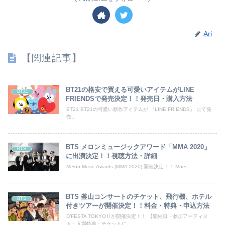
Ari
【関連記事】
BT21の格安で買える可愛いアイテムがLINE
BT21
FRIENDSで発売決定！！発売日・購入方法
BT21 BT21の可愛い新作アイテムが 『LINE FRIENDS』 にて発
売...
BTS メロンミュージックアワード「MMA 2020」
BTS
に出演決定！！視聴方法・詳細
Melon Music Awards (MMA 2020) 開催決定！！ Mnet ...
BTS 釜山コンサートのチケット、飛行機、ホテル
BTS
付きツアーが開催決定！！料金・特典・申込方法
D’FESTA TOKYOⅡが開催決定！！ 【開催日・参加アーティス
ト・入場特典・チケットに...