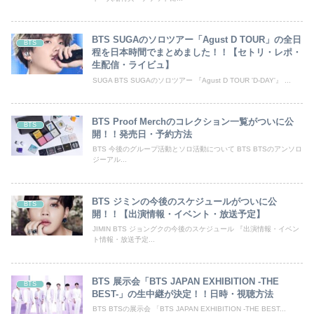
BTS SUGAのソロツアー「Agust D TOUR」の全日
BTS
程を日本時間でまとめました！！【セトリ・レポ・
生配信・ライビュ】
SUGA BTS SUGAのソロツアー 『Agust D TOUR 'D-DAY'』 ...
BTS Proof Merchのコレクション一覧がついに公
BTS
開！！発売日・予約方法
BTS 今後のグループ活動とソロ活動について BTS BTSのアンソロ
ジーアル...
BTS ジミンの今後のスケジュールがついに公
BTS
開！！【出演情報・イベント・放送予定】
JIMIN BTS ジョングクの今後のスケジュール 『出演情報・イベン
ト情報・放送予定...
BTS 展示会「BTS JAPAN EXHIBITION -THE
BTS
BEST-」の生中継が決定！！日時・視聴方法
BTS BTSの展示会 「BTS JAPAN EXHIBITION -THE BEST...