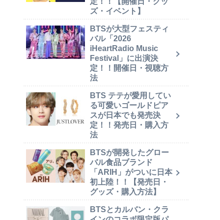
定！！【開催日・グッ
ズ・イベント】
BTSが大型フェスティ
バル「2026
iHeartRadio Music
Festival」に出演決
定！！開催日・視聴方
法
BTS テテが愛用してい
る可愛いゴールドピア
スが日本でも発売決
定！！発売日・購入方
法
BTSが開発したグロー
バル食品ブランド
「ARIH」がついに日本
初上陸！！【発売日・
グッズ・購入方法】
BTSとカルバン・クラ
インのコラボ限定版パ