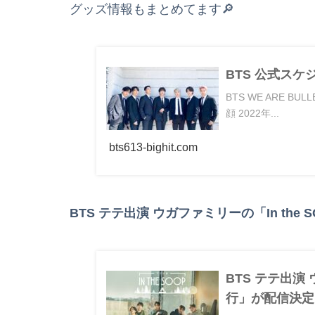
グッズ情報もまとめてます🔎
BTS 公式スケ
BTS WE ARE 
顔 2022年...
bts613-bighit.com
BTS テテ出演 ウガファミリーの「In th
BTS テテ出演 
行」が配信決定