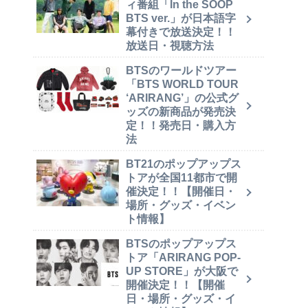
ィ番組「In the SOOP
BTS ver.」が日本語字
幕付きで放送決定！！
放送日・視聴方法
BTSのワールドツアー
「BTS WORLD TOUR
‘ARIRANG’」の公式グ
ッズの新商品が発売決
定！！発売日・購入方
法
BT21のポップアップス
トアが全国11都市で開
催決定！！【開催日・
場所・グッズ・イベン
ト情報】
BTSのポップアップス
トア「ARIRANG POP-
UP STORE」が大阪で
開催決定！！【開催
日・場所・グッズ・イ