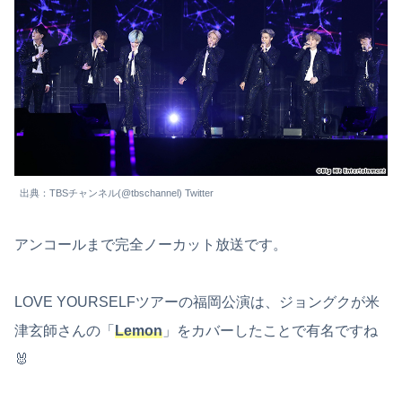
出典：TBSチャンネル(@tbschannel) Twitter
アンコールまで完全ノーカット放送です。
LOVE YOURSELFツアーの福岡公演は、ジョングクが米
津玄師さんの「
Lemon
」をカバーしたことで有名ですね
🐰