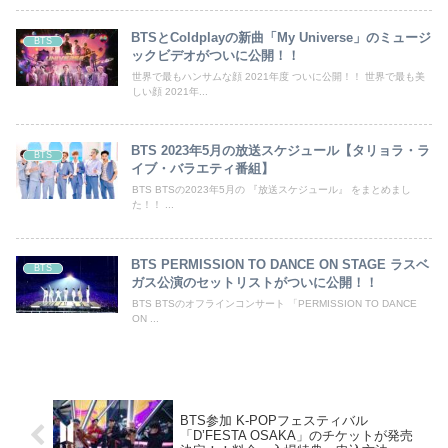
BTSとColdplayの新曲「My Universe」のミュージ
BTS
ックビデオがついに公開！！
世界で最もハンサムな顔 2021年度 ついに公開！！ 世界で最も美
しい顔 2021年...
BTS 2023年5月の放送スケジュール【タリョラ・ラ
BTS
イブ・バラエティ番組】
BTS BTSの2023年5月の 『放送スケジュール』 をまとめまし
た！！ ...
BTS PERMISSION TO DANCE ON STAGE ラスベ
BTS
ガス公演のセットリストがついに公開！！
BTS BTSのオフラインコンサート 「PERMISSION TO DANCE
ON ...
BTS参加 K-POPフェスティバル
「D’FESTA OSAKA」のチケットが発売