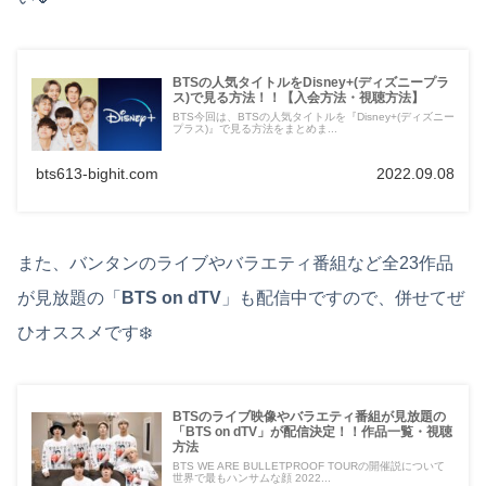
BTSの人気タイトルをDisney+(ディズニープラ
ス)で見る方法！！【入会方法・視聴方法】
BTS今回は、BTSの人気タイトルを『Disney+(ディズニー
プラス)』で見る方法をまとめま...
bts613-bighit.com
2022.09.08
また、バンタンのライブやバラエティ番組など全23作品
が見放題の「
BTS on dTV
」も配信中ですので、併せてぜ
ひオススメです❄️
BTSのライブ映像やバラエティ番組が見放題の
「BTS on dTV」が配信決定！！作品一覧・視聴
方法
BTS WE ARE BULLETPROOF TOURの開催説について
世界で最もハンサムな顔 2022...