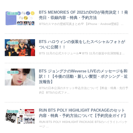
BTS MEMORIES OF 2021のDVDが発売決定！！発
BTS
売日・収録内容・特典・予約方法
BTSのスマホの壁紙写真まとめ💜 【iPhone・Android壁紙】 ...
BTS ハロウィンの仮装をしたスペシャルフォトが
BTS
ついに公開！！
BTS 11月の公式スケジュール❤︎ BTS 11月の放送や出演情報ま...
BTS ジョングクのWeverse LIVEのメッセージを和
BTS
訳！！【今後の活動・新しい髪型・ボクシング・近
況報告】
BTSの日本公演のチケット申込方法について【料金・特典・先行予
約】 BTSの公式ファ...
RUN BTS POLY HIGHLIGHT PACKAGEのセット
BTS
内容・特典・予約方法について【予約完全ガイド】
RUN BTS POLY HIGHLIGHT PACKAGE BTSのハイライトパッケ
ージ ...