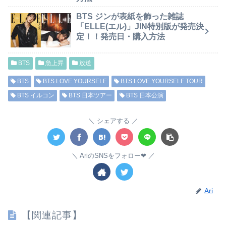
BTS ジンが表紙を飾った雑誌
「ELLE(エル)」JIN特別版が発売決
定！！発売日・購入方法
BTS
急上昇
放送
BTS
BTS LOVE YOURSELF
BTS LOVE YOURSELF TOUR
BTS イルコン
BTS 日本ツアー
BTS 日本公演
シェアする
AriのSNSをフォロー❤︎
Ari
【関連記事】