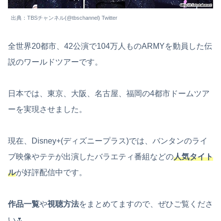
出典：TBSチャンネル(@tbschannel) Twitter
全世界20都市、42公演で104万人ものARMYを動員した伝
説のワールドツアーです。
日本では、東京、大阪、名古屋、福岡の4都市ドームツア
ーを実現させました。
現在、Disney+(ディズニープラス)では、バンタンのライ
ブ映像やテテが出演したバラエティ番組などの
人気タイト
ル
が好評配信中です。
作品一覧
や
視聴方法
をまとめてますので、ぜひご覧くださ
い🌷