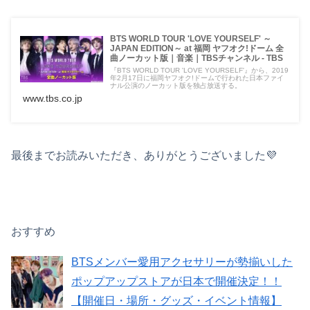
BTS WORLD TOUR 'LOVE YOURSELF' ～
JAPAN EDITION～ at 福岡 ヤフオク!ドーム 全
曲ノーカット版｜音楽｜TBSチャンネル - TBS
『BTS WORLD TOUR 'LOVE YOURSELF'』から、2019
年2月17日に福岡ヤフオク!ドームで行われた日本ファイ
ナル公演のノーカット版を独占放送する。
www.tbs.co.jp
最後までお読みいただき、ありがとうございました💜
おすすめ
BTSメンバー愛用アクセサリーが勢揃いした
ポップアップストアが日本で開催決定！！
【開催日・場所・グッズ・イベント情報】