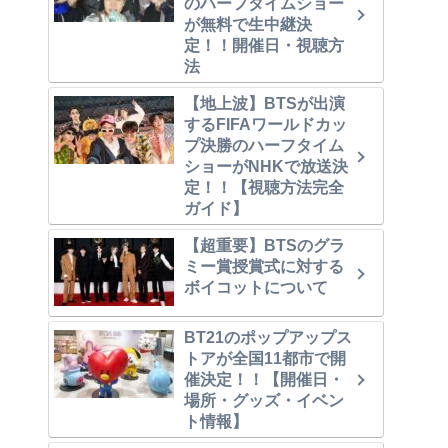
のハーフタイムショー
が無料で生中継決
定！！開催日・視聴方
法
【地上波】BTSが出演
するFIFAワールドカッ
プ決勝のハーフタイム
ショーがNHKで放送決
定！！【視聴方法完全
ガイド】
【超重要】BTSのグラ
ミー賞授賞式に対する
ボイコットについて
BT21のポップアップス
トアが全国11都市で開
催決定！！【開催日・
場所・グッズ・イベン
ト情報】