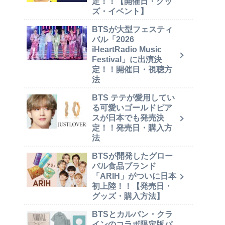
定！！【開催日・グッ
ズ・イベント】
BTSが大型フェスティ
バル「2026
iHeartRadio Music
Festival」に出演決
定！！開催日・視聴方
法
BTS テテが愛用してい
る可愛いゴールドピア
スが日本でも発売決
定！！発売日・購入方
法
BTSが開発したグロー
バル食品ブランド
「ARIH」がついに日本
初上陸！！【発売日・
グッズ・購入方法】
BTSとカルバン・クラ
インのコラボ限定版パ