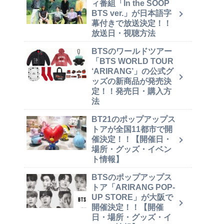
ィ番組「In the SOOP
BTS ver.」が日本語字
幕付きで放送決定！！
放送日・視聴方法
BTSのワールドツアー
「BTS WORLD TOUR
‘ARIRANG’」の公式グ
ッズの新商品が発売決
定！！発売日・購入方
法
BT21のポップアップス
トアが全国11都市で開
催決定！！【開催日・
場所・グッズ・イベン
ト情報】
BTSのポップアップス
トア「ARIRANG POP-
UP STORE」が大阪で
開催決定！！【開催
日・場所・グッズ・イ