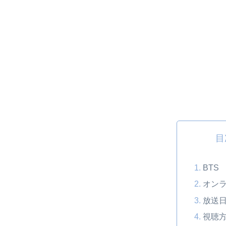
目
BTS
オン
放送
視聴