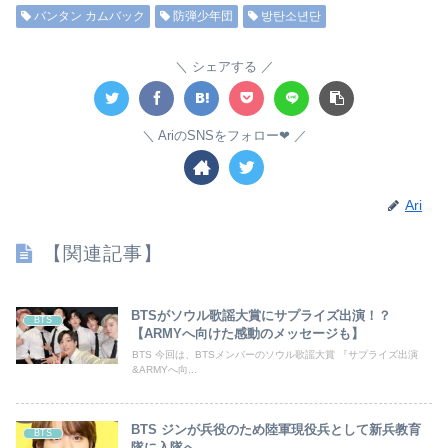
バンタン カムバック
防弾少年団
방탄소년단
シェアする
AriのSNSをフォロー❤︎
Ari
【関連記事】
BTSがソウル歌謡大賞にサプライズ出演！？
BTS
【ARMYへ向けた感動のメッセージも】
BTS 今回は、BTSメンバーのソウル歌謡大賞 『サプライズ出演
&ARMYへ向...
BTS ジンが兵役のため陸軍現役兵として新兵教育
BTS
隊に入隊へ