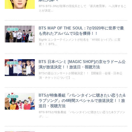
BTS BTS JINが陸軍の現役兵として 『新兵教育隊』 へ入隊するこ
とが決定...
BTS MAP OF THE SOUL : 7が2020年に世界で最
BTS
も売れたアルバムで1位を獲得！！
BigHit エンターテインメントが社名を「HYBE (ハイブ)」に変
更！！ BTS...
BTS 日本ペンミ [MAGIC SHOP]の京セラドーム公
BTS
演が放送決定！！放送日・視聴方法
BTSの釜山コンサートが開催決定！！ 【開催日・会場・日本公
演・チケットについて】 ...
BTSが特集番組「バレンタインに聴きたい恋うた&
BTS
ラブソング」の4時間スペシャルで放送決定！！放
送日・視聴方法
BTS BTSが特集番組 「バレンタインに聴きたい恋うた&ラブソン
グ」 ...