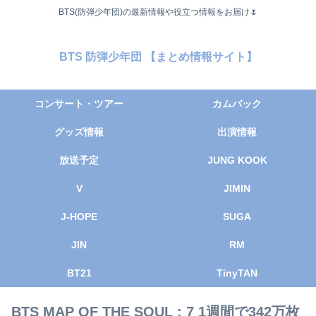
BTS(防弾少年団)の最新情報や役立つ情報をお届け🌷
BTS 防弾少年団 【まとめ情報サイト】
コンサート・ツアー
カムバック
グッズ情報
出演情報
放送予定
JUNG KOOK
V
JIMIN
J-HOPE
SUGA
JIN
RM
BT21
TinyTAN
BTS MAP OF THE SOUL : 7 1週間で342万枚