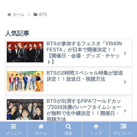
ホーム
BTS
人気記事
BTSが参加するフェスタ「VISION
FESTA」が日本で開催決定！！
【開催日・会場・グッズ・チケッ
ト】
BTSの2時間スペシャル特集が放送
決定！！放送日・視聴方法
BTSが出演するFIFAワールドカッ
プ2026決勝のハーフタイムショー
が無料で生中継決定！！開催日・
視聴方法
【地上波】BTSが出演するFIFAワ
メニュー
ホーム
検索
トップ
サイドバー
ールドカップ決勝のハーフタイム