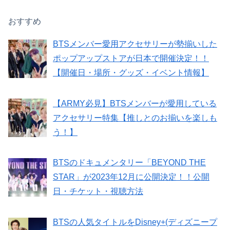
おすすめ
BTSメンバー愛用アクセサリーが勢揃いした
ポップアップストアが日本で開催決定！！
【開催日・場所・グッズ・イベント情報】
【ARMY必見】BTSメンバーが愛用している
アクセサリー特集【推しとのお揃いを楽しも
う！】
BTSのドキュメンタリー「BEYOND THE
STAR」が2023年12月に公開決定！！公開
日・チケット・視聴方法
BTSの人気タイトルをDisney+(ディズニープ