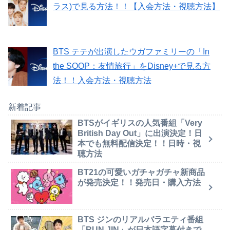
ラス)で見る方法！！【入会方法・視聴方法】
BTS テテが出演したウガファミリーの「In
the SOOP：友情旅行」をDisney+で見る方
法！！入会方法・視聴方法
新着記事
BTSがイギリスの人気番組「Very
British Day Out」に出演決定！日
本でも無料配信決定！！日時・視
聴方法
BT21の可愛いガチャガチャ新商品
が発売決定！！発売日・購入方法
BTS ジンのリアルバラエティ番組
「RUN JIN」が日本語字幕付きで