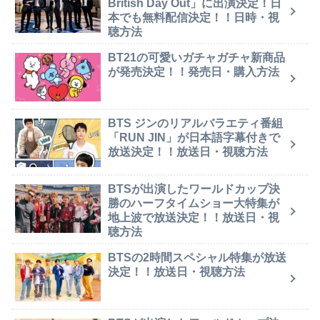
British Day Out」に出演決定！日
本でも無料配信決定！！日時・視
聴方法
BT21の可愛いガチャガチャ新商品
が発売決定！！発売日・購入方法
BTS ジンのリアルバラエティ番組
「RUN JIN」が日本語字幕付きで
放送決定！！放送日・視聴方法
BTSが出演したワールドカップ決
勝のハーフタイムショー大特集が
地上波で放送決定！！放送日・視
聴方法
BTSの2時間スペシャル特集が放送
決定！！放送日・視聴方法