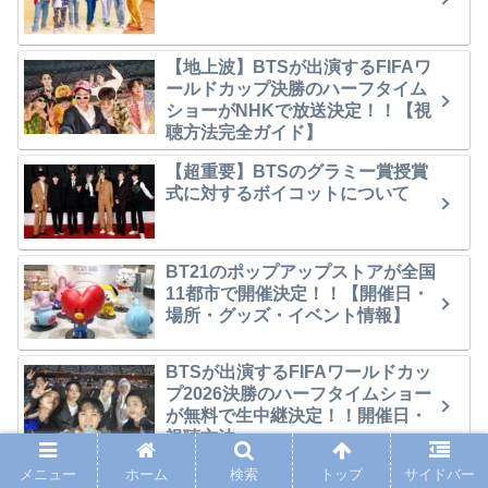
【地上波】BTSが出演するFIFAワ
ールドカップ決勝のハーフタイム
ショーがNHKで放送決定！！【視
聴方法完全ガイド】
【超重要】BTSのグラミー賞授賞
式に対するボイコットについて
BT21のポップアップストアが全国
11都市で開催決定！！【開催日・
場所・グッズ・イベント情報】
BTSが出演するFIFAワールドカッ
プ2026決勝のハーフタイムショー
が無料で生中継決定！！開催日・
視聴方法
メニュー
ホーム
検索
トップ
サイドバー
BTSのリアルバラエティ番組「In