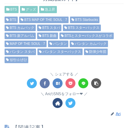
BTS
グッズ
急上昇
BTS
BTS MAP OF THE SOUL : 7
BTS Starbucks
BTS カムバック
BTS スタバ
BTS スターバックス
BTS 新アルバム
BTS 新曲
BTSとスターバックスがコラボ
MAP OF THE SOUL : 7
バンタン
バンタン カムバック
バンタン スタバ
バンタン スターバックス
防弾少年団
방탄소년단
シェアする
AriのSNSをフォロー❤︎
Ari
【関連記事】