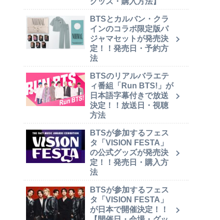
グッズ・購入方法】
BTSとカルバン・クラ
インのコラボ限定版パ
ジャマセットが発売決
定！！発売日・予約方
法
BTSのリアルバラエテ
ィ番組「Run BTS!」が
日本語字幕付きで放送
決定！！放送日・視聴
方法
BTSが参加するフェス
タ「VISION FESTA」
の公式グッズが発売決
定！！発売日・購入方
法
BTSが参加するフェス
タ「VISION FESTA」
が日本で開催決定！！
【開催日・会場・グッ