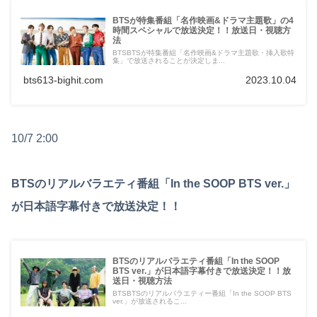
BTSが特集番組「名作映画&ドラマ主題歌」の4
時間スペシャルで放送決定！！放送日・視聴方
法
BTSBTSが特集番組「名作映画&ドラマ主題歌・挿入歌特
集」で放送されることが決定しま...
bts613-bighit.com
2023.10.04
10/7 2:00
BTSのリアルバラエティ番組「In the SOOP BTS ver.」
が日本語字幕付きで放送決定！！
BTSのリアルバラエティ番組「In the SOOP
BTS ver.」が日本語字幕付きで放送決定！！放
送日・視聴方法
BTSBTSのリアルバラエティー番組「In the SOOP BTS
ver.」が放送されるこ...