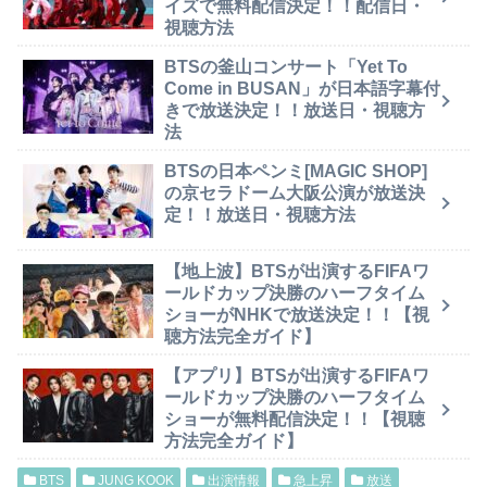
イズで無料配信決定！！配信日・
視聴方法
BTSの釜山コンサート「Yet To
Come in BUSAN」が日本語字幕付
きで放送決定！！放送日・視聴方
法
BTSの日本ペンミ[MAGIC SHOP]
の京セラドーム大阪公演が放送決
定！！放送日・視聴方法
【地上波】BTSが出演するFIFAワ
ールドカップ決勝のハーフタイム
ショーがNHKで放送決定！！【視
聴方法完全ガイド】
【アプリ】BTSが出演するFIFAワ
ールドカップ決勝のハーフタイム
ショーが無料配信決定！！【視聴
方法完全ガイド】
BTS
JUNG KOOK
出演情報
急上昇
放送