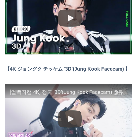
【4K ジョングク チッケム ‘3D'(Jung Kook Facecam) 】
[얼빡직캠 4K] 정국 '3D'(Jung Kook Facecam) @뮤직뱅크(Music Bank) 231013