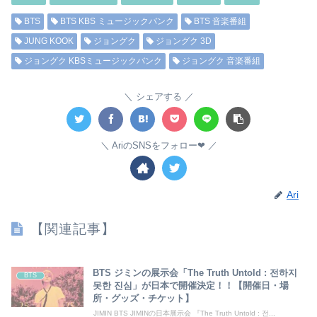
BTS
BTS KBS ミュージックバンク
BTS 音楽番組
JUNG KOOK
ジョングク
ジョングク 3D
ジョングク KBSミュージックバンク
ジョングク 音楽番組
シェアする
AriのSNSをフォロー❤︎
Ari
【関連記事】
BTS ジミンの展示会「The Truth Untold : 전하지
BTS
못한 진심」が日本で開催決定！！【開催日・場
所・グッズ・チケット】
JIMIN BTS JIMINの日本展示会 『The Truth Untold : 전...