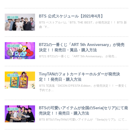
BTS 公式スケジュール【2021年4月】
BTS
BTS ベストアルバム「BTS, THE BEST」が発売決定！！ BTS 新
曲「F...
BT21の一番くじ「ART 5th Anniversary」が発売
BT21
決定！！発売日・賞品・購入方法
BT21 BT21の一番くじ 『ART 5th Anniversary』 が発売...
TinyTANのフォトカードキーホルダーが発売決
BTS
定！！発売日・購入方法
BTS 写真集「DICON D’FESTA Edition」が発売決定！！ 一番安く
予約でき...
BTSの可愛いアイテムが全国のSeria(セリア)にて発
BTS
売決定！！発売日・購入方法
BTS BTSのTinyTANの可愛いアイテムが 『Seria(セリア)』 にて...