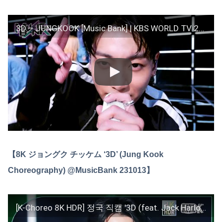
3D – JUNGKOOK [Music Bank] | KBS WORLD TV 231013
【8K ジョングク チッケム ‘3D’ (Jung Kook
Choreography) @MusicBank 231013】
[K-Choreo 8K HDR] 정국 직캠 '3D (feat. Jack Harlow)' (Jung Kook Choreography) @MusicBank 231013