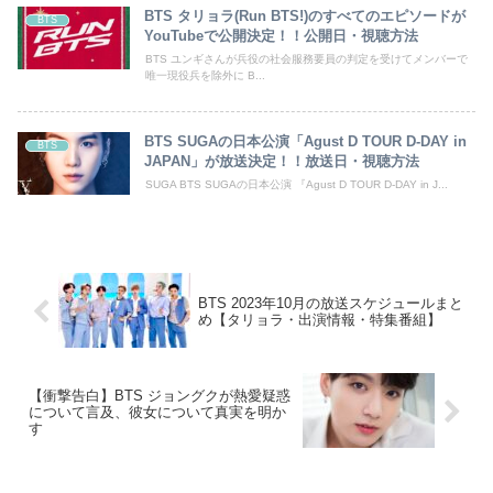
BTS タリョラ(Run BTS!)のすべてのエピソードが
BTS
YouTubeで公開決定！！公開日・視聴方法
BTS ユンギさんが兵役の社会服務要員の判定を受けてメンバーで
唯一現役兵を除外に B...
BTS SUGAの日本公演「Agust D TOUR D-DAY in
BTS
JAPAN」が放送決定！！放送日・視聴方法
SUGA BTS SUGAの日本公演 『Agust D TOUR D-DAY in J...
BTS 2023年10月の放送スケジュールまと
め【タリョラ・出演情報・特集番組】
【衝撃告白】BTS ジョングクが熱愛疑惑
について言及、彼女について真実を明か
す