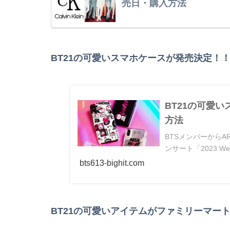
売日・購入方法
BT21の可愛いスマホケースが発売決定！
BT21の可愛
方法
BTSメンバーからA
ンサート「2023 We.
bts613-bighit.com
BT21の可愛いアイテムがファミリーマー