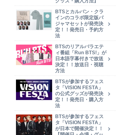
グッズ・購入方法】
BTSとカルバン・クラ
インのコラボ限定版パ
ジャマセットが発売決
定！！発売日・予約方
法
BTSのリアルバラエテ
ィ番組「Run BTS!」が
日本語字幕付きで放送
決定！！放送日・視聴
方法
BTSが参加するフェス
タ「VISION FESTA」
の公式グッズが発売決
定！！発売日・購入方
法
BTSが参加するフェス
タ「VISION FESTA」
が日本で開催決定！！
【開催日・会場・グッ