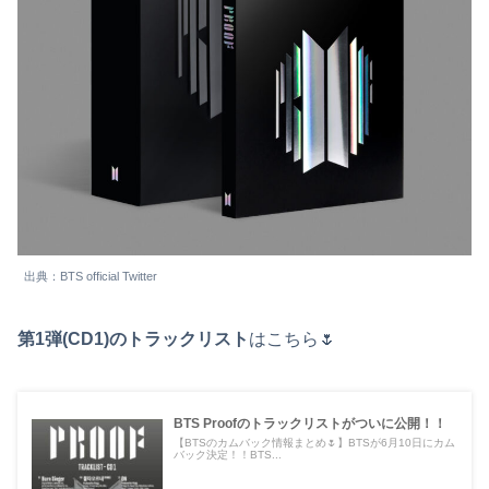
出典：BTS official Twitter
第1弾(CD1)のトラックリスト
はこちら🌷
BTS Proofのトラックリストがついに公開！！
【BTSのカムバック情報まとめ🌷】BTSが6月10日にカム
バック決定！！BTS...