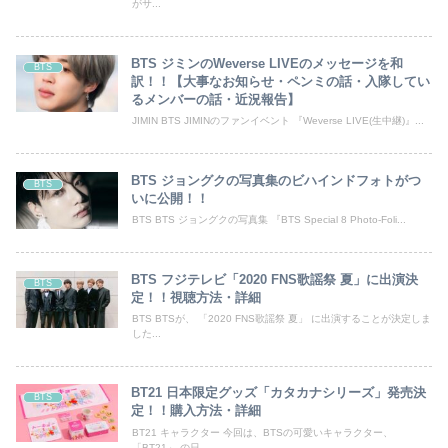
がサ...
BTS ジミンのWeverse LIVEのメッセージを和
BTS
訳！！【大事なお知らせ・ペンミの話・入隊してい
るメンバーの話・近況報告】
JIMIN BTS JIMINのファンイベント 『Weverse LIVE(生中継)』...
BTS ジョングクの写真集のビハインドフォトがつ
BTS
いに公開！！
BTS BTS ジョングクの写真集 『BTS Special 8 Photo-Foli...
BTS フジテレビ「2020 FNS歌謡祭 夏」に出演決
BTS
定！！視聴方法・詳細
BTS BTSが、 「2020 FNS歌謡祭 夏」 に出演することが決定しま
した...
BT21 日本限定グッズ「カタカナシリーズ」発売決
BTS
定！！購入方法・詳細
BT21 キャラクター 今回は、BTSの可愛いキャラクター、
「BT21」 の日...