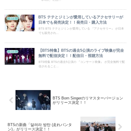
BTS テテとジミンが愛用しているアクセサリーが
BTS
日本でも発売決定！！発売日・購入方法
BTS BTS テテとジミンが愛用している 『アクセサリー』 が日本
でも販売され...
【BTS特集】BTSの過去5公演のライブ映像が完全
BTS
無料で配信決定！！配信日・視聴方法
BTS特集 BTSの過去5公演の 『コンサート映像』 が完全無料で配
信されること...
BTS Born Singerのリマスターバージョン
がリリース決定！！
BTSの新曲「달려라 방탄 (走れバンタ
ン)」がリリース決定！！