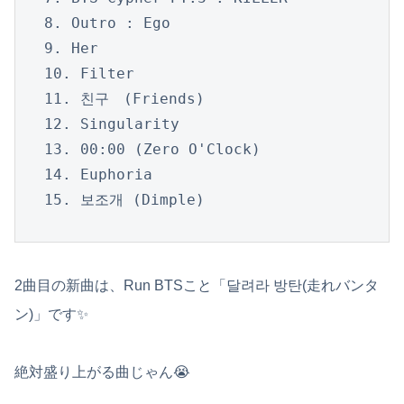
8. Outro : Ego

9. Her

10. Filter

11. 친구　(Friends)

12. Singularity

13. 00:00 (Zero O'Clock)

14. Euphoria

15. 보조개 (Dimple)
2曲目の新曲は、Run BTSこと「달려라 방탄(走れバンタ
ン)」です✨
絶対盛り上がる曲じゃん😭