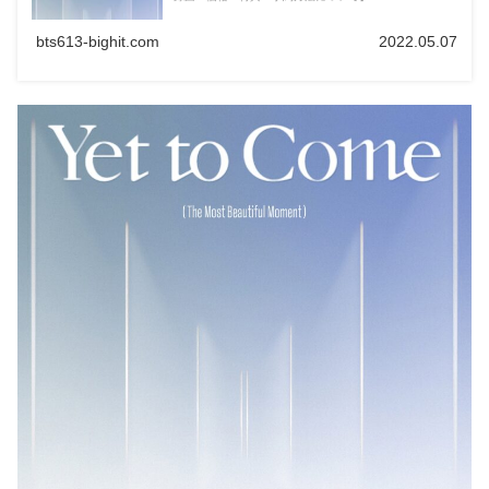
bts613-bighit.com
2022.05.07