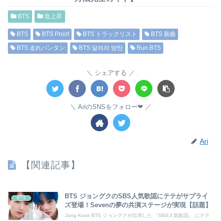
BTS
急上昇
BTS
BTS Proof
BTS トラックリスト
BTS 新曲
BTS 走れバンタン
BTS 달려라 방탄
Run BTS
シェアする
AriのSNSをフォロー❤︎
Ari
【関連記事】
BTS ジョングクのSBS人気歌謡にテテがサプライ
BTS
ズ登場！Sevenの夢の共演ステージが実現【話題】
Jung Kook BTS ジョングクが出演した 『SBS人気歌謡』 にテテ