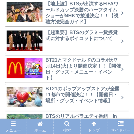
【地上波】BTSが出演するFIFAワ
ールドカップ決勝のハーフタイム
ショーがNHKで放送決定！！【視
聴方法完全ガイド】
【超重要】BTSのグラミー賞授賞
式に対するボイコットについて
BT21とマクドナルドのコラボが7
月14日(火)より開催決定！！【開催
日・グッズ・メニュー・イベン
ト】
BT21のポップアップストアが全国
11都市で開催決定！！【開催日・
場所・グッズ・イベント情報】
BTSのリアルバラエティ番組「In
the SOOP BTS ver.」が日本語字
幕付きで放送決定！！放送日・視
メニュー
ホーム
検索
トップ
サイドバー