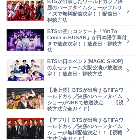
BTSが出演したワールドカップ決
勝のハーフタイムショーがフルサ
イズで無料配信決定！！配信日・
視聴方法
BTSの釜山コンサート「Yet To
Come in BUSAN」が日本語字幕付
きで放送決定！！放送日・視聴方
法
BTSの日本ペンミ[MAGIC SHOP]
の京セラドーム大阪公演が放送決
定！！放送日・視聴方法
【地上波】BTSが出演するFIFAワ
ールドカップ決勝のハーフタイム
ショーがNHKで放送決定！！【視
聴方法完全ガイド】
【アプリ】BTSが出演するFIFAワ
ールドカップ決勝のハーフタイム
ショーが無料配信決定！！【視聴
方法完全ガイド】