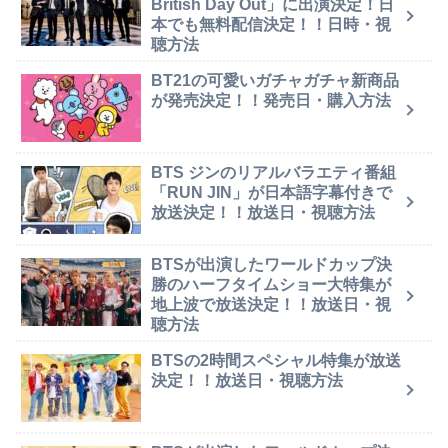
British Day Out」に出演決定！日
本でも無料配信決定！！日時・視
聴方法
BT21の可愛いガチャガチャ新商品
が発売決定！！発売日・購入方法
BTS ジンのリアルバラエティ番組
「RUN JIN」が日本語字幕付きで
放送決定！！放送日・視聴方法
BTSが出演したワールドカップ決
勝のハーフタイムショー大特集が
地上波で放送決定！！放送日・視
聴方法
BTSの2時間スペシャル特集が放送
決定！！放送日・視聴方法