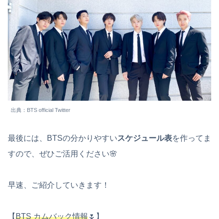
出典：BTS official Twitter
最後には、BTSの分かりやすい
スケジュール表
を作ってま
すので、ぜひご活用ください🌸
早速、ご紹介していきます！
【
BTS カムバック情報
🌷】