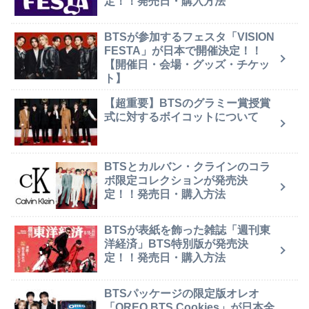
定！！発売日・購入方法
BTSが参加するフェスタ「VISION
FESTA」が日本で開催決定！！
【開催日・会場・グッズ・チケッ
ト】
【超重要】BTSのグラミー賞授賞
式に対するボイコットについて
BTSとカルバン・クラインのコラ
ボ限定コレクションが発売決
定！！発売日・購入方法
BTSが表紙を飾った雑誌「週刊東
洋経済」BTS特別版が発売決
定！！発売日・購入方法
BTSパッケージの限定版オレオ
「OREO BTS Cookies」が日本全