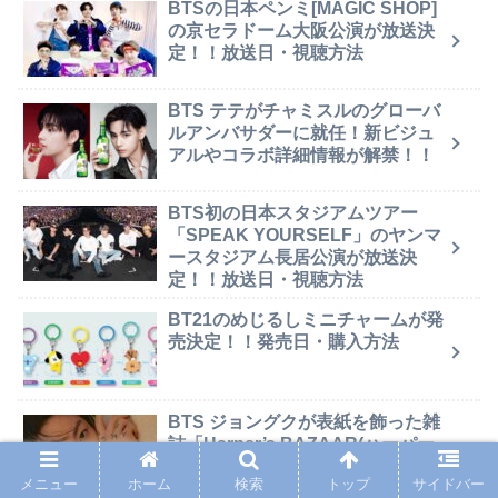
BTSの日本ペンミ[MAGIC SHOP]
の京セラドーム大阪公演が放送決
定！！放送日・視聴方法
BTS テテがチャミスルのグローバ
ルアンバサダーに就任！新ビジュ
アルやコラボ詳細情報が解禁！！
BTS初の日本スタジアムツアー
「SPEAK YOURSELF」のヤンマ
ースタジアム長居公演が放送決
定！！放送日・視聴方法
BT21のめじるしミニチャームが発
売決定！！発売日・購入方法
BTS ジョングクが表紙を飾った雑
誌「Harper’s BAZAAR(ハーパー
ズ バザー)」9月号特別版が発売決
メニュー
ホーム
検索
トップ
サイドバー
定！！発売日・購入方法