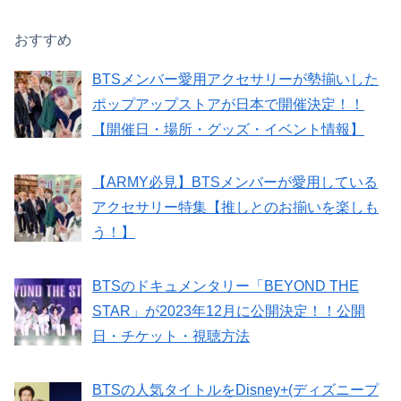
おすすめ
BTSメンバー愛用アクセサリーが勢揃いした
ポップアップストアが日本で開催決定！！
【開催日・場所・グッズ・イベント情報】
【ARMY必見】BTSメンバーが愛用している
アクセサリー特集【推しとのお揃いを楽しも
う！】
BTSのドキュメンタリー「BEYOND THE
STAR」が2023年12月に公開決定！！公開
日・チケット・視聴方法
BTSの人気タイトルをDisney+(ディズニープ