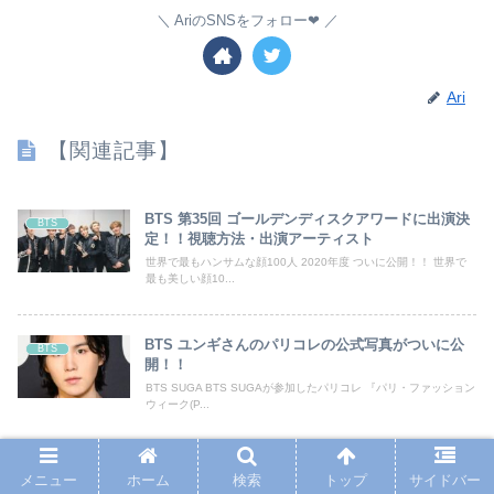
AriのSNSをフォロー❤︎
Ari
【関連記事】
BTS 第35回 ゴールデンディスクアワードに出演決
BTS
定！！視聴方法・出演アーティスト
世界で最もハンサムな顔100人 2020年度 ついに公開！！ 世界で
最も美しい顔10...
BTS ユンギさんのパリコレの公式写真がついに公
BTS
開！！
BTS SUGA BTS SUGAが参加したパリコレ 『パリ・ファッション
ウィーク(P...
BTS MAP OF THE SOUL : 7 日本オリコンアルバ
BTS
メニュー
ホーム
検索
トップ
サイドバー
ムチャートで1位を獲得！！