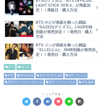
BTSのアミボム「BTS OFFICIAL
LIGHT STICK VER.4」が再販決
定！！再販日・購入方法
BTS ホビが表紙を飾った雑誌
「DAZED(デイズド)」J-HOPE特
別版が発売決定！！発売日・購入
方法
BTS ジンが表紙を飾った雑誌
「ELLE(エル)」JIN特別版が発売決
定！！発売日・購入方法
BTS
急上昇
BTS
BTS Proof
BTS Yet To Come
BTS アルバム
BTS アンソロジーアルバム
BTS リードシングル
BTS 新曲
シェアする