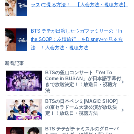
ラス)で見る方法！！【入会方法・視聴方法】
BTS テテが出演したウガファミリーの「In
the SOOP：友情旅行」をDisney+で見る方
法！！入会方法・視聴方法
新着記事
BTSの釜山コンサート「Yet To
Come in BUSAN」が日本語字幕付
きで放送決定！！放送日・視聴方
法
BTSの日本ペンミ[MAGIC SHOP]
の京セラドーム大阪公演が放送決
定！！放送日・視聴方法
BTS テテがチャミスルのグローバ