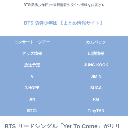
BTS(防弾少年団)の最新情報や役立つ情報をお届け🌷
BTS 防弾少年団 【まとめ情報サイト】
コンサート・ツアー
カムバック
グッズ情報
出演情報
放送予定
JUNG KOOK
V
JIMIN
J-HOPE
SUGA
JIN
RM
BT21
TinyTAN
BTS リードシングル「Yet To Come」がリリ