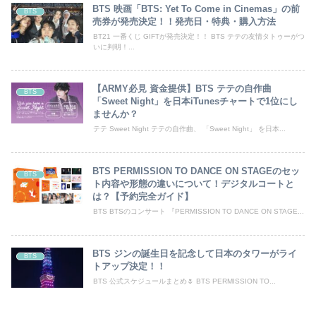
BTS 映画「BTS: Yet To Come in Cinemas」の前
BTS
売券が発売決定！！発売日・特典・購入方法
BT21 一番くじ GIFTが発売決定！！ BTS テテの友情タトゥーがつ
いに判明！...
【ARMY必見 資金提供】BTS テテの自作曲
BTS
「Sweet Night」を日本iTunesチャートで1位にし
ませんか？
テテ Sweet Night テテの自作曲、 「Sweet Night」 を日本...
BTS PERMISSION TO DANCE ON STAGEのセッ
BTS
ト内容や形態の違いについて！デジタルコートと
は？【予約完全ガイド】
BTS BTSのコンサート 『PERMISSION TO DANCE ON STAGE...
BTS ジンの誕生日を記念して日本のタワーがライ
BTS
トアップ決定！！
BTS 公式スケジュールまとめ🌷 BTS PERMISSION TO...