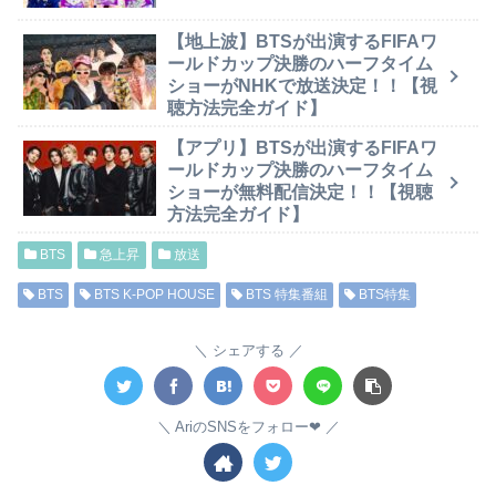
【地上波】BTSが出演するFIFAワ
ールドカップ決勝のハーフタイム
ショーがNHKで放送決定！！【視
聴方法完全ガイド】
【アプリ】BTSが出演するFIFAワ
ールドカップ決勝のハーフタイム
ショーが無料配信決定！！【視聴
方法完全ガイド】
BTS
急上昇
放送
BTS
BTS K-POP HOUSE
BTS 特集番組
BTS特集
シェアする
AriのSNSをフォロー❤︎