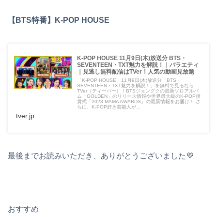
【BTS特番】K-POP HOUSE
K-POP HOUSE 11月9日(木)放送分 BTS・
SEVENTEEN・TXT魅力を解説！｜バラエティ
｜見逃し無料配信はTVer！人気の動画見放題
「K-POP HOUSE」11月9日(木)放送分「BTS・
SEVENTEEN・TXT魅力を解説！」を無料で見るなら
TVer（ティーバー）！BTSジョングクの最新ソロアルバ
ム「GOLDEN」のリリース情報や世界最大級のK-POP授
賞式「2023 MAMA AWARDS」の最新情報をお届け！ さ
らに、K-POP好き芸能人が...
tver.jp
最後までお読みいただき、ありがとうございました💜
おすすめ