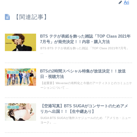
Ari
【関連記事】
BTS テテが表紙を飾った雑誌「TOP Class 2021年
BTS
7月号」が発売決定！！内容・購入方法
BTS BTS テテが表紙を飾った雑誌 「TOP Class 2021年7月号」
...
BTSの2時間スペシャル特集が放送決定！！放送
BTS
日・視聴方法
【超重要】Weverseの有料化と今後のアーティストとのコミュニケ
ーションについて ...
【空港写真】BTS SUGAがコンサートのためアメ
BTS
リカへ出国！！【生中継あり】
SUGA BTS SUGAが海外スケジュールのため 『アメリカ・ニュー
ヨーク』 ...