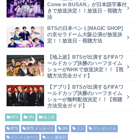
Come in BUSAN」が日本語字幕付
きで放送決定！！放送日・視聴方
法
BTSの日本ペンミ[MAGIC SHOP]
の京セラドーム大阪公演が放送決
定！！放送日・視聴方法
【地上波】BTSが出演するFIFAワ
ールドカップ決勝のハーフタイム
ショーがNHKで放送決定！！【視
聴方法完全ガイド】
【アプリ】BTSが出演するFIFAワ
ールドカップ決勝のハーフタイム
ショーが無料配信決定！！【視聴
方法完全ガイド】
BTS
JIN
急上昇
BTS
BTS メッセージ
JIN
ジン
ジン センイル
ジン メッセージ
ジン 誕生日