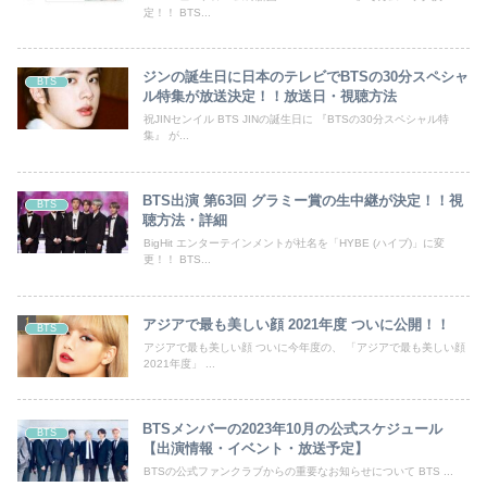
定！！ BTS...
ジンの誕生日に日本のテレビでBTSの30分スペシャ
BTS
ル特集が放送決定！！放送日・視聴方法
祝JINセンイル BTS JINの誕生日に 『BTSの30分スペシャル特
集』 が...
BTS出演 第63回 グラミー賞の生中継が決定！！視
BTS
聴方法・詳細
BigHit エンターテインメントが社名を「HYBE (ハイブ)」に変
更！！ BTS...
アジアで最も美しい顔 2021年度 ついに公開！！
BTS
アジアで最も美しい顔 ついに今年度の、 「アジアで最も美しい顔
2021年度」 ...
BTSメンバーの2023年10月の公式スケジュール
BTS
【出演情報・イベント・放送予定】
BTSの公式ファンクラブからの重要なお知らせについて BTS ...