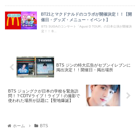
BT21とマクドナルドのコラボが開催決定！！【開
BT21
催日・グッズ・メニュー・イベント】
BTS SUGAのコンサート「Agust D TOUR」の日本公演が開催決
定！！ B...
BTS ジンの特大広告がセブンイレブンに
掲出決定！！開催日・掲出場所
BTS ジョングクが日本の学校を緊急訪
問！？CDTVライブ！ライブ！の撮影で
使われた場所が話題に【聖地爆誕】
ホーム
BTS