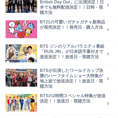
British Day Out」に出演決定！日
本でも無料配信決定！！日時・視
聴方法
BT21の可愛いガチャガチャ新商品
が発売決定！！発売日・購入方法
BTS ジンのリアルバラエティ番組
「RUN JIN」が日本語字幕付きで
放送決定！！放送日・視聴方法
BTSが出演したワールドカップ決
勝のハーフタイムショー大特集が
地上波で放送決定！！放送日・視
聴方法
BTSの2時間スペシャル特集が放送
決定！！放送日・視聴方法