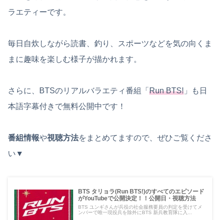
ラエティーです。
毎日自炊しながら読書、釣り、スポーツなどを気の向くま
まに趣味を楽しむ様子が描かれます。
さらに、BTSのリアルバラエティ番組「
Run BTS!
」も日
本語字幕付きで無料公開中です！
番組情報
や
視聴方法
をまとめてますので、ぜひご覧くださ
い▼
BTS タリョラ(Run BTS!)のすべてのエピソード
がYouTubeで公開決定！！公開日・視聴方法
BTS ユンギさんが兵役の社会服務要員の判定を受けてメ
ンバーで唯一現役兵を除外にBTS 新兵教育隊に入...