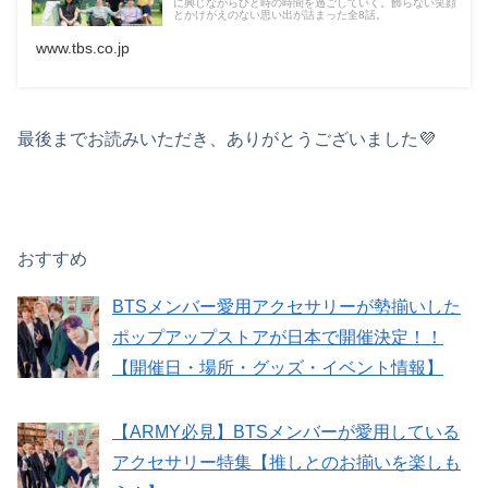
に興じながらひと時の時間を過ごしていく。飾らない笑顔
とかけがえのない思い出が詰まった全8話。
www.tbs.co.jp
最後までお読みいただき、ありがとうございました💜
おすすめ
BTSメンバー愛用アクセサリーが勢揃いした
ポップアップストアが日本で開催決定！！
【開催日・場所・グッズ・イベント情報】
【ARMY必見】BTSメンバーが愛用している
アクセサリー特集【推しとのお揃いを楽しも