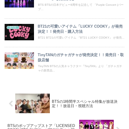
BTS BTSの日本デビュー8周年を記念して 「Purple Concert (パー
プ...
BT21の可愛いアイテム「LUCKY COOKY」が発売
BT21
決定！！発売日・購入方法
BT21 BT21の可愛いアイテム 『BT21 LUCKY COOKY』 が発売...
TinyTANのガチャガチャが発売決定！！発売日・取
BTS
扱店舗
TinyTAN BTSの人気キャラクター『TinyTAN』より 「ガチャガチ
ャの新景品...
BTSの1時間半スペシャル特集が放送決
定！！放送日・視聴方法
BTSのポップアップストア「LICENSED