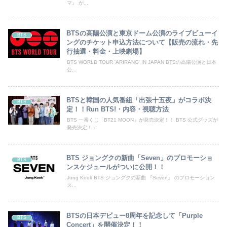
マ』 が...
BTSの高陽公演と東京ドーム公演のライブビューイ
BTS
ングのチケット申込方法について【販売の流れ・先
行抽選・料金・上映劇場】
BTS WORLD TOUR 'ARIRANG' IN JAPAN BTSの高陽公演と日本
公...
BTSと韓国の人気番組「出張十五夜」がコラボ決
BTS
定！！Run BTS!・内容・視聴方法
BTS 一番くじ「BT21 MOON」が発売決定！！ BTS 公式グッズが
発売決定！...
BTS ジョングクの新曲「Seven」のプロモーショ
BTS
ンスケジュールがついに公開！！
Jung Kook BTS ジョングクの新曲 『Seven』 のプロモーション
ス...
BTSの日本デビュー8周年を記念して「Purple
BTS
Concert」を開催決定！！