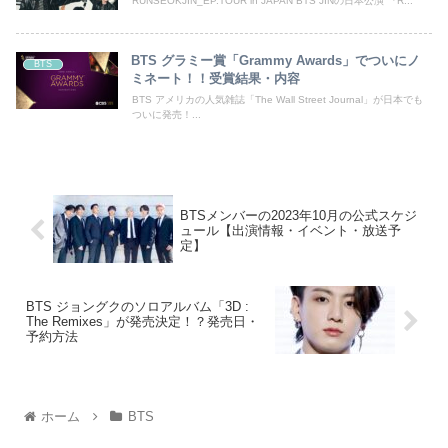
RUNSEOKJIN_EP.TOUR in JAPAN BTS JINの日本公演 『R...
BTS グラミー賞「Grammy Awards」でついにノ
BTS
ミネート！！受賞結果・内容
BTS アメリカの人気雑誌「The Wall Street Journal」が日本でも
ついに発売！...
BTSメンバーの2023年10月の公式スケジ
ュール【出演情報・イベント・放送予
定】
BTS ジョングクのソロアルバム「3D :
The Remixes」が発売決定！？発売日・
予約方法
ホーム
BTS