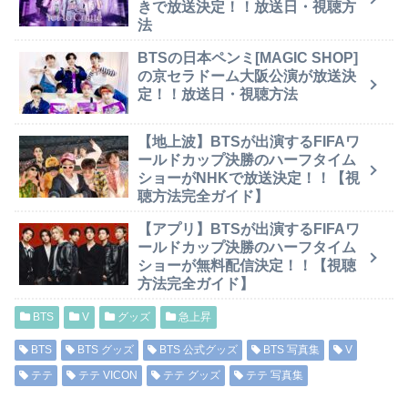
きで放送決定！！放送日・視聴方
法
BTSの日本ペンミ[MAGIC SHOP]
の京セラドーム大阪公演が放送決
定！！放送日・視聴方法
【地上波】BTSが出演するFIFAワ
ールドカップ決勝のハーフタイム
ショーがNHKで放送決定！！【視
聴方法完全ガイド】
【アプリ】BTSが出演するFIFAワ
ールドカップ決勝のハーフタイム
ショーが無料配信決定！！【視聴
方法完全ガイド】
BTS
V
グッズ
急上昇
BTS
BTS グッズ
BTS 公式グッズ
BTS 写真集
V
テテ
テテ VICON
テテ グッズ
テテ 写真集