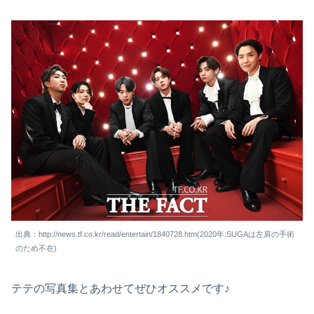
出典：http://news.tf.co.kr/read/entertain/1840728.htm(2020年:SUGAは左肩の手術
のため不在)
テテの写真集とあわせてぜひオススメです♪