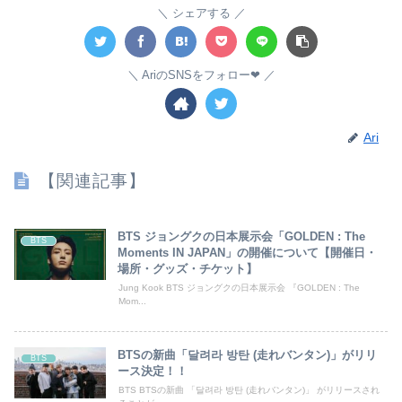
シェアする
AriのSNSをフォロー❤︎
Ari
【関連記事】
BTS ジョングクの日本展示会「GOLDEN : The
BTS
Moments IN JAPAN」の開催について【開催日・
場所・グッズ・チケット】
Jung Kook BTS ジョングクの日本展示会 『GOLDEN : The
Mom...
BTSの新曲「달려라 방탄 (走れバンタン)」がリリ
BTS
ース決定！！
BTS BTSの新曲 「달려라 방탄 (走れバンタン)」 がリリースされ