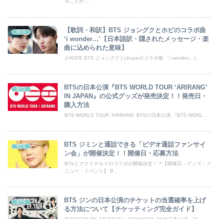
ることが...
【歌詞・和訳】BTS ジョングクとホビのコラボ曲
BTS
‘i wonder…’【日本語訳・隠されたメッセージ・楽
曲に込められた意味】
J-HOPE BTS ジョングクとj-hopeのコラボ曲 『i wonder... (...
BTSの日本公演『BTS WORLD TOUR ‘ARIRANG’
BTS
IN JAPAN』の公式グッズが発売決定！！発売日・
購入方法
BTS WORLD TOUR 'ARIRANG' BTSの日本公演 『BTS WORL...
BTS ジミンと通話できる「ビデオ通話ファンサイ
BTS
ン会」が開催決定！！開催日・応募方法
BTSとマクドナルドのコラボが開催決定！？【開催日・グッズ・メ
ニュー・イベント】 B...
BTS ジンの日本公演のチケットの当選確率を上げ
BTS
る方法について【チケッティング完全ガイド】