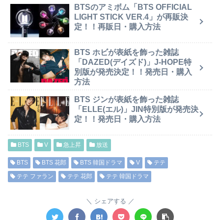
BTSのアミボム「BTS OFFICIAL
LIGHT STICK VER.4」が再販決
定！！再販日・購入方法
BTS ホビが表紙を飾った雑誌
「DAZED(デイズド)」J-HOPE特
別版が発売決定！！発売日・購入
方法
BTS ジンが表紙を飾った雑誌
「ELLE(エル)」JIN特別版が発売決
定！！発売日・購入方法
BTS
V
急上昇
放送
BTS
BTS 花郎
BTS 韓国ドラマ
V
テテ
テテ ファラン
テテ 花郎
テテ 韓国ドラマ
シェアする