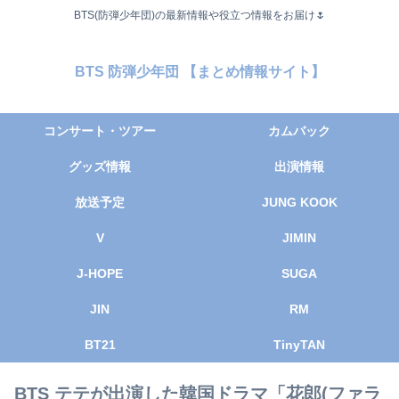
BTS(防弾少年団)の最新情報や役立つ情報をお届け🌷
BTS 防弾少年団 【まとめ情報サイト】
コンサート・ツアー
カムバック
グッズ情報
出演情報
放送予定
JUNG KOOK
V
JIMIN
J-HOPE
SUGA
JIN
RM
BT21
TinyTAN
BTS テテが出演した韓国ドラマ「花郎(ファラ