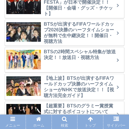
FESTA」が日本で開催決定！！
【開催日・会場・グッズ・チケッ
ト】
BTSが出演するFIFAワールドカッ
プ2026決勝のハーフタイムショー
が無料で生中継決定！！開催日・
視聴方法
BTSの2時間スペシャル特集が放送
決定！！放送日・視聴方法
【地上波】BTSが出演するFIFAワ
ールドカップ決勝のハーフタイム
ショーがNHKで放送決定！！【視
聴方法完全ガイド】
【超重要】BTSのグラミー賞授賞
式に対するボイコットについて
メニュー
ホーム
検索
トップ
サイドバー