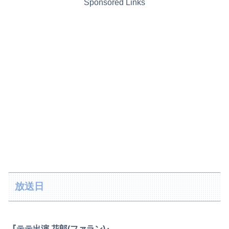
Sponsored Links
放送日
『テテ出演 花郎(ファラン)』