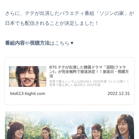
さらに、テテが出演したバラエティ番組「ソジンの家」が
日本でも配信されることが決定しました！
番組内容
や
視聴方法
はこちら▼
BTS テテが出演した韓国ドラマ「花郎(ファラ
ン)」が完全無料で放送決定！！放送日・視聴方
法
世界で最もハンサムな顔100人 2022年度 ついに公開！！
世界で最も美しい顔100人 2022年度 ...
bts613-bighit.com
2022.12.31