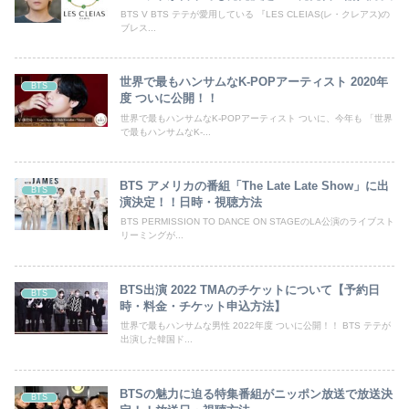
BTS V BTS テテが愛用している 『LES CLEIAS(レ・クレアス)の
ブレス...
世界で最もハンサムなK-POPアーティスト 2020年
BTS
度 ついに公開！！
世界で最もハンサムなK-POPアーティスト ついに、今年も 「世界
で最もハンサムなK-...
BTS アメリカの番組「The Late Late Show」に出
BTS
演決定！！日時・視聴方法
BTS PERMISSION TO DANCE ON STAGEのLA公演のライブスト
リーミングが...
BTS出演 2022 TMAのチケットについて【予約日
BTS
時・料金・チケット申込方法】
世界で最もハンサムな男性 2022年度 ついに公開！！ BTS テテが
出演した韓国ド...
BTSの魅力に迫る特集番組がニッポン放送で放送決
BTS