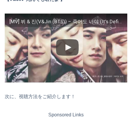
[MV] 뷔 & 진(V&Jin (BTS)) – 죽어도 너야 (It's Definitely You) [화랑(HWARANG) Pt.2]
次に、視聴方法をご紹介します！
Sponsored Links