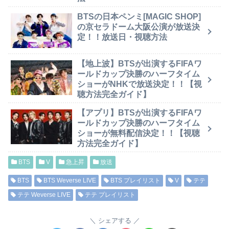
BTSの日本ペンミ[MAGIC SHOP]
の京セラドーム大阪公演が放送決
定！！放送日・視聴方法
【地上波】BTSが出演するFIFAワ
ールドカップ決勝のハーフタイム
ショーがNHKで放送決定！！【視
聴方法完全ガイド】
【アプリ】BTSが出演するFIFAワ
ールドカップ決勝のハーフタイム
ショーが無料配信決定！！【視聴
方法完全ガイド】
BTS
V
急上昇
放送
BTS
BTS Weverse LIVE
BTS プレイリスト
V
テテ
テテ Weverse LIVE
テテ プレイリスト
シェアする