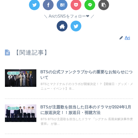
AriのSNSをフォロー❤︎
Ari
【関連記事】
BTSの公式ファンクラブからの重要なお知らせにつ
BTS
いて
BTSとマクドナルドのコラボが開催決定！？【開催日・グッズ・メ
ニュー・イベント】 B...
BTSが主題歌を担当した日本のドラマが2024年1月
BTS
に放送決定！！放送日・視聴方法
BTS BTSが主題歌を担当したドラマ 『シグナル 長期未解決事件捜
査班』 が放...