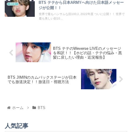
BTS テテから日本ARMYへ向けた日本語メッセー
BTS
ジが公開！！
世界で最もハンサムな顔100人 2022年度 ついに公開！！ 世界で
最も美しい顔10...
BTS テテのWeverse LIVEのメッセージ
を和訳！！【ホビの話・テテの悩み・黒
髪に戻したい理由・近況報告】
BTS JIMINのカムバックステージが日本
でも放送決定！！放送日・視聴方法
ホーム
BTS
人気記事