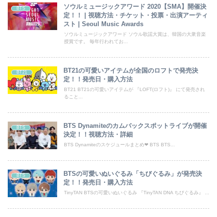
ソウルミュージックアワード 2020【SMA】開催決
BTS
定！！ | 視聴方法・チケット・投票・出演アーティ
スト | Seoul Music Awards
ソウルミュージックアワード ソウル歌謡大賞は、韓国の大衆音楽
授賞です。 毎年行われてお...
BT21の可愛いアイテムが全国のロフトで発売決
BT21
定！！発売日・購入方法
BT21 BT21の可愛いアイテムが 『LOFT(ロフト)』 にて発売され
ること...
BTS Dynamiteのカムバックスポットライブが開催
BTS
決定！！視聴方法・詳細
BTS Dynamiteのスケジュールまとめ❤︎ BTS BTS...
BTSの可愛いぬいぐるみ「ちびぐるみ」が発売決
BTS
定！！発売日・購入方法
TinyTAN BTSの可愛いぬいぐるみ 『TinyTAN DNA ちびぐるみ』 ...