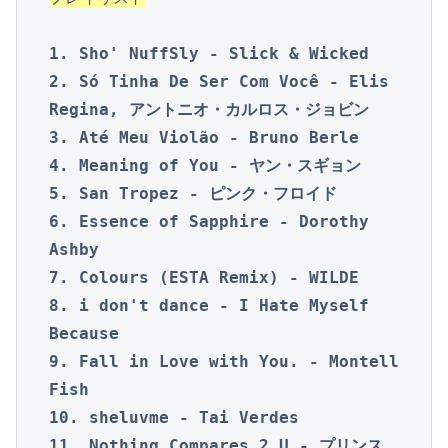
1. Sho' NuffSly - Slick & Wicked

2. Só Tinha De Ser Com Você - Elis 
Regina, アントニオ・カルロス・ジョビン

3. Até Meu Violão - Bruno Berle

4. Meaning of You - ヤン・スギョン

5. San Tropez - ピンク・フロイド

6. Essence of Sapphire - Dorothy 
Ashby

7. Colours (ESTA Remix) - WILDE

8. i don't dance - I Hate Myself 
Because

9. Fall in Love with You. - Montell 
Fish

10. sheluvme - Tai Verdes

11. Nothing Compares 2 U - プリンス
