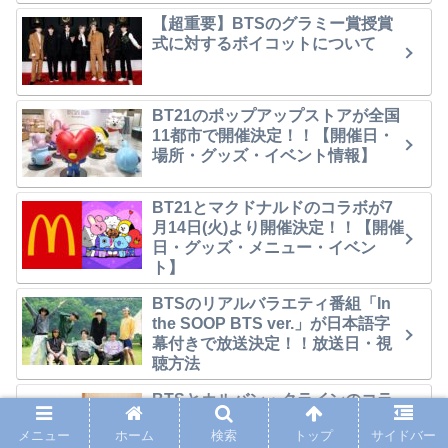
【超重要】BTSのグラミー賞授賞
式に対するボイコットについて
BT21のポップアップストアが全国
11都市で開催決定！！【開催日・
場所・グッズ・イベント情報】
BT21とマクドナルドのコラボが7
月14日(火)より開催決定！！【開催
日・グッズ・メニュー・イベン
ト】
BTSのリアルバラエティ番組「In
the SOOP BTS ver.」が日本語字
幕付きで放送決定！！放送日・視
聴方法
BTSとカルバン・クラインのコラ
ボ限定コレクションが発売決
メニュー
ホーム
検索
トップ
サイドバー
定！！発売日・購入方法