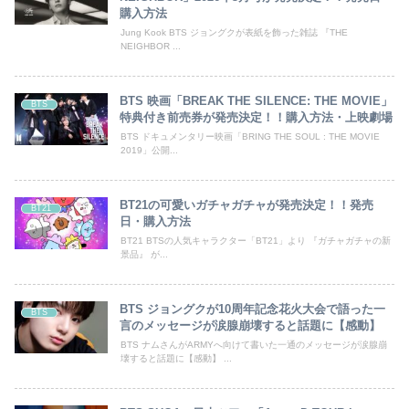
購入方法
Jung Kook BTS ジョングクが表紙を飾った雑誌 『THE
NEIGHBOR ...
BTS 映画「BREAK THE SILENCE: THE MOVIE」
BTS
特典付き前売券が発売決定！！購入方法・上映劇場
BTS ドキュメンタリー映画「BRING THE SOUL : THE MOVIE
2019」公開...
BT21の可愛いガチャガチャが発売決定！！発売
BT21
日・購入方法
BT21 BTSの人気キャラクター「BT21」より 『ガチャガチャの新
景品』 が...
BTS ジョングクが10周年記念花火大会で語った一
BTS
言のメッセージが涙腺崩壊すると話題に【感動】
BTS ナムさんがARMYへ向けて書いた一通のメッセージが涙腺崩
壊すると話題に【感動】 ...