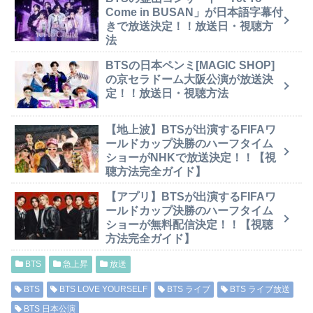
Come in BUSAN」が日本語字幕付
きで放送決定！！放送日・視聴方
法
BTSの日本ペンミ[MAGIC SHOP]
の京セラドーム大阪公演が放送決
定！！放送日・視聴方法
【地上波】BTSが出演するFIFAワ
ールドカップ決勝のハーフタイム
ショーがNHKで放送決定！！【視
聴方法完全ガイド】
【アプリ】BTSが出演するFIFAワ
ールドカップ決勝のハーフタイム
ショーが無料配信決定！！【視聴
方法完全ガイド】
BTS
急上昇
放送
BTS
BTS LOVE YOURSELF
BTS ライブ
BTS ライブ放送
BTS 日本公演