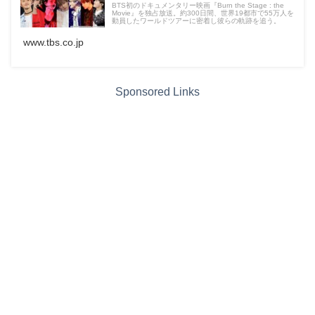
BTS初のドキュメンタリー映画『Burn the Stage : the
Movie』を独占放送。約300日間、世界19都市で55万人を
動員したワールドツアーに密着し彼らの軌跡を追う。
www.tbs.co.jp
Sponsored Links