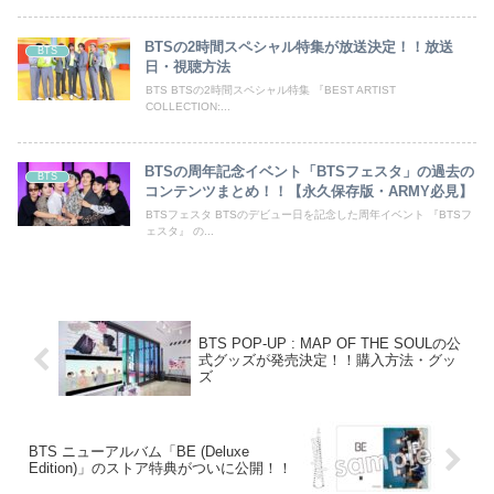
BTSの2時間スペシャル特集が放送決定！！放送
BTS
日・視聴方法
BTS BTSの2時間スペシャル特集 『BEST ARTIST
COLLECTION:...
BTSの周年記念イベント「BTSフェスタ」の過去の
BTS
コンテンツまとめ！！【永久保存版・ARMY必見】
BTSフェスタ BTSのデビュー日を記念した周年イベント 『BTSフ
ェスタ』 の...
BTS POP-UP : MAP OF THE SOULの公
式グッズが発売決定！！購入方法・グッ
ズ
BTS ニューアルバム「BE (Deluxe
Edition)」のストア特典がついに公開！！