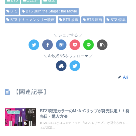
BTS
急上昇
放送
BTS
BTS Burn the Stage : the Movie
BTS ドキュメンタリー映画
BTS 放送
BTS 映画
BTS 特集
シェアする
AriのSNSをフォロー❤︎
Ari
【関連記事】
BT21限定カラーのM･A･Cリップが発売決定！！発
BT21
売日・購入方法
BT21 BT21とコスメティック 『M･A･Cリップ』 が発売されるこ
とが決定...