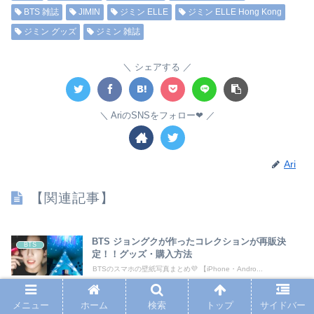
BTS 雑誌
JIMIN
ジミン ELLE
ジミン ELLE Hong Kong
ジミン グッズ
ジミン 雑誌
シェアする
AriのSNSをフォロー❤︎
Ari
【関連記事】
BTS ジョングクが作ったコレクションが再販決
BTS
定！！グッズ・購入方法
BTSのスマホの壁紙写真まとめ💜 【iPhone・Andro...
メニュー
ホーム
検索
トップ
サイドバー
BTS ジョングクから日本ARMYへ向けた日本語メ
BTS