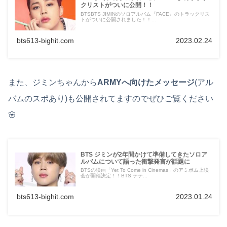
クリストがついに公開！！
BTSBTS JIMINのソロアルバム『FACE』のトラックリス
トがついに公開されました！！...
bts613-bighit.com
2023.02.24
また、ジミンちゃんから
ARMYへ向けたメッセージ
(アル
バムのスポあり)も公開されてますのでぜひご覧ください
🌸
BTS ジミンが2年間かけて準備してきたソロア
ルバムについて語った衝撃発言が話題に
BTSの映画「Yet To Come in Cinemas」のアミボム上映
会が開催決定！！BTS テテ...
bts613-bighit.com
2023.01.24