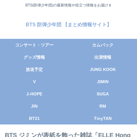
BTS(防弾少年団)の最新情報や役立つ情報をお届け🌷
BTS 防弾少年団 【まとめ情報サイト】
コンサート・ツアー
カムバック
グッズ情報
出演情報
放送予定
JUNG KOOK
V
JIMIN
J-HOPE
SUGA
JIN
RM
BT21
TinyTAN
BTS ジミンが表紙を飾った雑誌「ELLE Hong