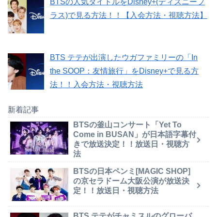
BTSの人気タイトルをDisney+(ディズニープ
ラス)で見る方法！！【入会方法・視聴方法】
BTS テテが出演したウガファミリーの「In
the SOOP：友情旅行」をDisney+で見る方
法！！入会方法・視聴方法
新着記事
BTSの釜山コンサート「Yet To
Come in BUSAN」が日本語字幕付
きで放送決定！！放送日・視聴方
法
BTSの日本ペンミ[MAGIC SHOP]
の京セラドーム大阪公演が放送決
定！！放送日・視聴方法
BTS テテがチャミスルのグローバ