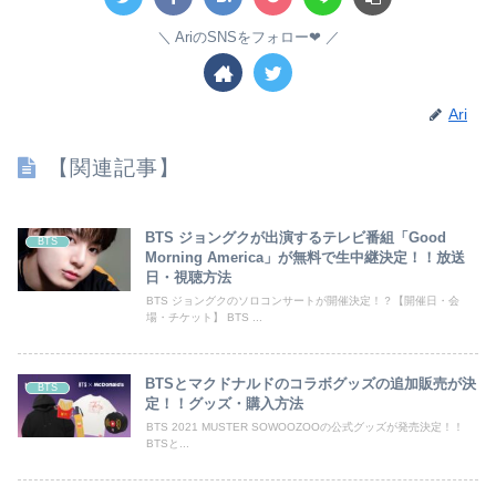
AriのSNSをフォロー❤︎
Ari
【関連記事】
BTS ジョングクが出演するテレビ番組「Good
BTS
Morning America」が無料で生中継決定！！放送
日・視聴方法
BTS ジョングクのソロコンサートが開催決定！？【開催日・会
場・チケット】 BTS ...
BTSとマクドナルドのコラボグッズの追加販売が決
BTS
定！！グッズ・購入方法
BTS 2021 MUSTER SOWOOZOOの公式グッズが発売決定！！
BTSと...