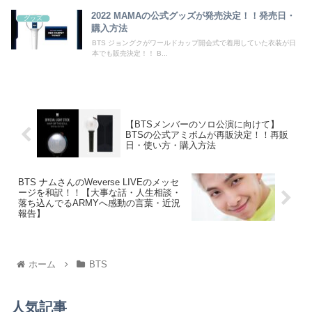
2022 MAMAの公式グッズが発売決定！！発売日・
グッズ
購入方法
BTS ジョングクがワールドカップ開会式で着用していた衣装が日
本でも販売決定！！ B...
【BTSメンバーのソロ公演に向けて】
BTSの公式アミボムが再販決定！！再販
日・使い方・購入方法
BTS ナムさんのWeverse LIVEのメッセ
ージを和訳！！【大事な話・人生相談・
落ち込んでるARMYへ感動の言葉・近況
報告】
ホーム
BTS
人気記事