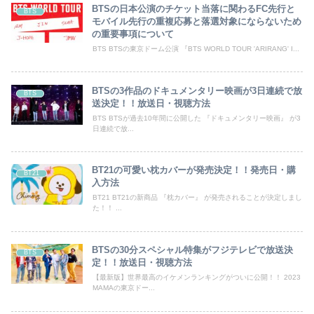
BTSの日本公演のチケット当落に関わるFC先行と
BTS
モバイル先行の重複応募と落選対象にならないため
の重要事項について
BTS BTSの東京ドーム公演 『BTS WORLD TOUR 'ARIRANG' I...
BTSの3作品のドキュメンタリー映画が3日連続で放
BTS
送決定！！放送日・視聴方法
BTS BTSが過去10年間に公開した 『ドキュメンタリー映画』 が3
日連続で放...
BT21の可愛い枕カバーが発売決定！！発売日・購
BT21
入方法
BT21 BT21の新商品 『枕カバー』 が発売されることが決定しまし
た！！ ...
BTSの30分スペシャル特集がフジテレビで放送決
BTS
定！！放送日・視聴方法
【最新版】世界最高のイケメンランキングがついに公開！！ 2023
MAMAの東京ドー...