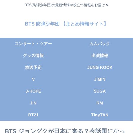
BTS(防弾少年団)の最新情報や役立つ情報をお届け🌷
BTS 防弾少年団 【まとめ情報サイト】
コンサート・ツアー
カムバック
グッズ情報
出演情報
放送予定
JUNG KOOK
V
JIMIN
J-HOPE
SUGA
JIN
RM
BT21
TinyTAN
BTS ジョングクが日本に来る？今話題になっ